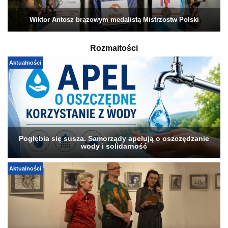
Wiktor Antosz brązowym medalistą Mistrzostw Polski
Rozmaitości
Aktualności
Pogłębia się susza. Samorządy apelują o oszczędzanie
wody i solidarność
Aktualności