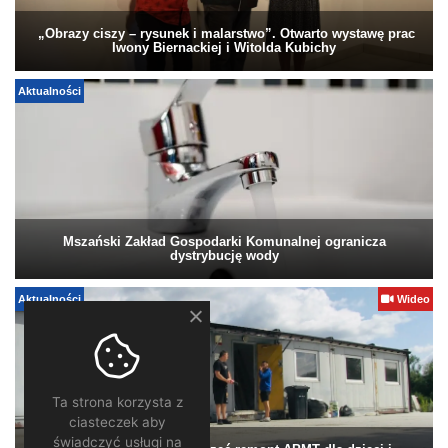
„Obrazy ciszy – rysunek i malarstwo”. Otwarto wystawę prac
Iwony Biernackiej i Witolda Kubichy
Aktualności
Mszański Zakład Gospodarki Komunalnej ogranicza
dystrybucję wody
Aktualności
Wideo
Ta strona korzysta z
ciasteczek aby
świadczyć usługi na