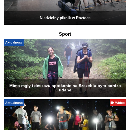
Niedzielny piknik w Roztoce
Sport
Aktualności
Mimo mgły i deszczu spotkanie na Szczeblu było bardzo
udane
Aktualności
Wideo