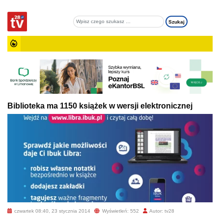
Biblioteka ma 1150 książek w wersji elektronicznej
czwartek 08:40, 23 stycznia 2014
Wyświetleń: 552
Autor: tv28