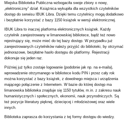
Miejska Biblioteka Publiczna wzbogaciła swoje zbiory o nowy,
„elektroniczny” dział. Książnica wykupiła dla wszystkich czytelników
dostęp do serwisu IBUK Libra. Dzięki temu czytelnicy mogą dodatkowo
i bezpłatnie korzystać z bazy 1150 książek w wersji elektronicznej.
IBUK Libra to inaczej platforma elektronicznych książek. Każdy
czytelnik zarejestrowany w limanowskiej bibliotece, bądź też nowo
rejestrujący się, może mieć do tej bazy dostęp. W przypadku już
zarejestrowanych czytelników należy przyjść do biblioteki, by otrzymać
jednorazowe, bezpłatne hasło dostępu do platformy. Rejestracji
dokonuje się jeden raz.
Później już tylko zostaje logowanie (podobnie jak np. na e-maila),
wprowadzenie otrzymanego w bibliotece kodu PIN i przez cały rok
można korzystać z bazy książek, z dowolnego miejsca i urządzenia
mającego połączenie z Internetem. W bazie do której dostęp ma
limanowska biblioteka znajduje się 1150 tytułów, m.in. z zakresu nauk
humanistycznych i społecznych, ekonomii, nauk przyrodniczych. Są
też pozycje literatury pięknej, dziecięcej i młodzieżowej oraz wiele
innych.
Biblioteka zaprasza do korzystania z tej formy dostępu do wiedzy.