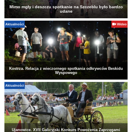
Mimo mgły i deszczu spotkanie na Szczeblu było bardzo
udane
Aktualności
Wideo
Kostrza. Relacja z wieczornego spotkania odkrywców Beskidu
Wyspowego
Aktualności
Ujanowice. XVII Galicyjski Konkurs Powożenia Zaprzęgami