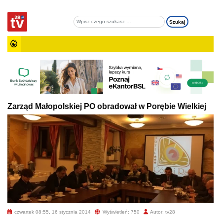
Zarząd Małopolskiej PO obradował w Porębie Wielkiej
czwartek 08:55, 16 stycznia 2014
Wyświetleń: 750
Autor: tv28