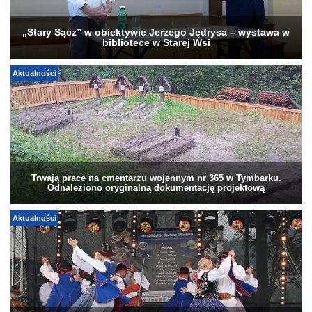
„Stary Sącz” w obiektywie Jerzego Jędrysa – wystawa w
bibliotece w Starej Wsi
Aktualności
Trwają prace na cmentarzu wojennym nr 365 w Tymbarku.
Odnaleziono oryginalną dokumentację projektową
Aktualności