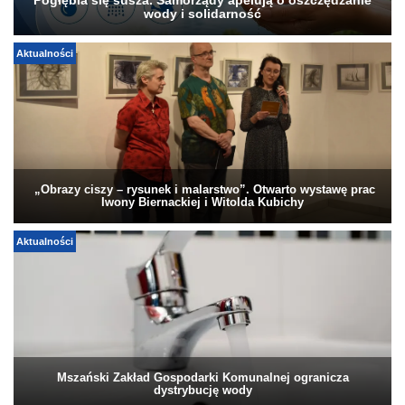
Pogłębia się susza. Samorządy apelują o oszczędzanie
wody i solidarność
Aktualności
„Obrazy ciszy – rysunek i malarstwo”. Otwarto wystawę prac
Iwony Biernackiej i Witolda Kubichy
Aktualności
Mszański Zakład Gospodarki Komunalnej ogranicza
dystrybucję wody