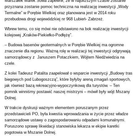
Marszałek Marek Sowa zapewnił, że w najbliższym czasie zostanie
przyznana zostanie pomoc techniczna na realizację inwestycji „Wody
Termalne” w Porębie Wielkiej oraz planowana jest w 2014 roku
przebudowa drogi wojewódzkiej nr 968 Lubień- Zabrzeż.
Wbrew temu, co się mówi nie odstawiono na bok realizację inwestycji
kolejowej „Kraków-Piekiełko-Podłężę”.
– Budowa basenów geotermalnych w Porębie Wielkiej ma ogromne
znaczenie dla regionu. Ważną rolę w realizacji tej inwestycji odgrywają
samorządowcy z Januszem Potaczkiem, Wójtem Niedźwiedzia na
czele.
Z kolei Tadeusz Patalita zaapelował o wsparcie inwestycji „Budowy tras
biegowych pod Lubogoszczą”, które byłyby areną zmagań sportowych,
jak również bazą rekreacyjno-wypoczynkową dla turystów. – Ten
pomnik winniśmy postawić naszej mistrzyni – mówił były wójt Mszany
Dolnej.
W trakcie dyskusji ważnym elementem poruszanym przez
przedstawicieli PO, była kwestia wprowadzania w życie przez władze
samorządowe ustawy o zagospodarowaniu odpadami komunalnymi.
Poruszono sprawę likwidacji stanowiska lekarza w ekipie karetki
pogotowia w Mszanie Dolnej.