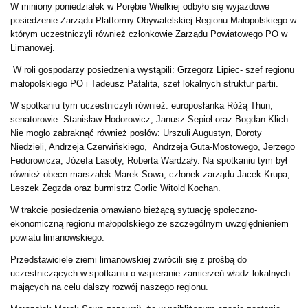
W miniony poniedziałek w Porębie Wielkiej odbyło się wyjazdowe
posiedzenie Zarządu Platformy Obywatelskiej Regionu Małopolskiego w
którym uczestniczyli również członkowie Zarządu Powiatowego PO w
Limanowej.
W roli gospodarzy posiedzenia wystąpili: Grzegorz Lipiec- szef regionu
małopolskiego PO i Tadeusz Patalita, szef lokalnych struktur partii.
W spotkaniu tym uczestniczyli również: europosłanka Różą Thun,
senatorowie: Stanisław Hodorowicz, Janusz Sepioł oraz Bogdan Klich.
Nie mogło zabraknąć również posłów: Urszuli Augustyn, Doroty
Niedzieli, Andrzeja Czerwińskiego, Andrzeja Guta-Mostowego, Jerzego
Fedorowicza, Józefa Lasoty, Roberta Wardzały. Na spotkaniu tym był
również obecn marszałek Marek Sowa, członek zarządu Jacek Krupa,
Leszek Zegzda oraz burmistrz Gorlic Witold Kochan.
W trakcie posiedzenia omawiano bieżącą sytuację społeczno-
ekonomiczną regionu małopolskiego ze szczególnym uwzględnieniem
powiatu limanowskiego.
Przedstawiciele ziemi limanowskiej zwrócili się z prośbą do
uczestniczących w spotkaniu o wspieranie zamierzeń władz lokalnych
mających na celu dalszy rozwój naszego regionu.