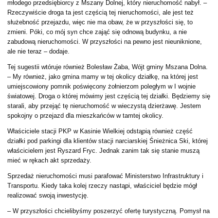
młodego przedsiębiorcy z Mszany Dolnej, który nieruchomość nabył. –
Rzeczywiście droga ta jest częścią tej nieruchomości, ale jest też
służebność przejazdu, więc nie ma obaw, że w przyszłości się, to
zmieni. Póki, co mój syn chce zająć się odnową budynku, a nie
zabudową nieruchomości. W przyszłości na pewno jest nieuniknione,
ale nie teraz – dodaje.
Tej sugestii wtóruje również Bolesław Żaba, Wójt gminy Mszana Dolna.
– My również, jako gmina mamy w tej okolicy działkę, na której jest
umiejscowiony pomnik poświęcony żołnierzom poległym w I wojnie
światowej. Droga o której mówimy jest częścią tej działki. Będziemy się
starali, aby przejąć tę nieruchomość w wieczystą dzierżawę. Jestem
spokojny o przejazd dla mieszkańców w tamtej okolicy.
Właściciele stacji PKP w Kasinie Wielkiej odstąpią również część
działki pod parkingi dla klientów stacji narciarskiej Śnieżnica Ski, której
właścicielem jest Ryszard Fryc. Jednak zanim tak się stanie muszą
mieć w rękach akt sprzedaży.
Sprzedaż nieruchomości musi parafować Ministerstwo Infrastruktury i
Transportu. Kiedy taka kolej rzeczy nastąpi, właściciel będzie mógł
realizować swoją inwestycję.
– W przyszłości chcielibyśmy poszerzyć ofertę turystyczną. Pomysł na