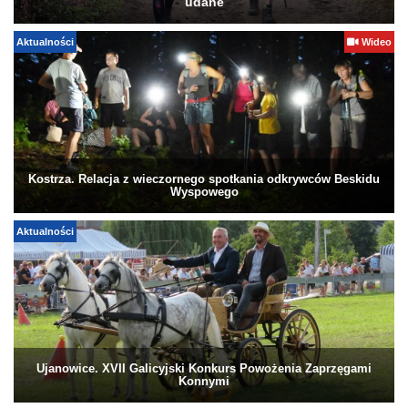
udane
Aktualności
Wideo
Kostrza. Relacja z wieczornego spotkania odkrywców Beskidu
Wyspowego
Aktualności
Ujanowice. XVII Galicyjski Konkurs Powożenia Zaprzęgami
Konnymi