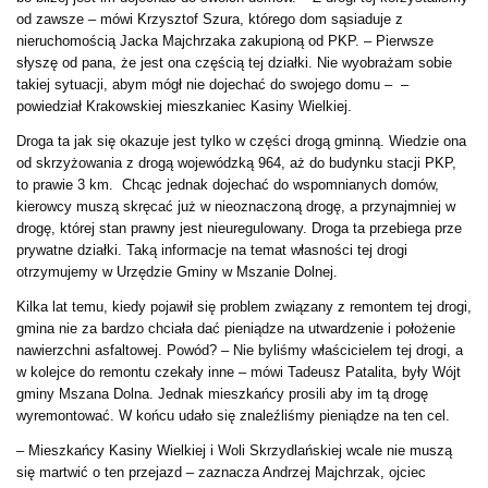
od zawsze – mówi Krzysztof Szura, którego dom sąsiaduje z
nieruchomością Jacka Majchrzaka zakupioną od PKP. – Pierwsze
słyszę od pana, że jest ona częścią tej działki. Nie wyobrażam sobie
takiej sytuacji, abym mógł nie dojechać do swojego domu – –
powiedział Krakowskiej mieszkaniec Kasiny Wielkiej.
Droga ta jak się okazuje jest tylko w części drogą gminną. Wiedzie ona
od skrzyżowania z drogą wojewódzką 964, aż do budynku stacji PKP,
to prawie 3 km. Chcąc jednak dojechać do wspomnianych domów,
kierowcy muszą skręcać już w nieoznaczoną drogę, a przynajmniej w
drogę, której stan prawny jest nieuregulowany. Droga ta przebiega prze
prywatne działki. Taką informacje na temat własności tej drogi
otrzymujemy w Urzędzie Gminy w Mszanie Dolnej.
Kilka lat temu, kiedy pojawił się problem związany z remontem tej drogi,
gmina nie za bardzo chciała dać pieniądze na utwardzenie i położenie
nawierzchni asfaltowej. Powód? – Nie byliśmy właścicielem tej drogi, a
w kolejce do remontu czekały inne – mówi Tadeusz Patalita, były Wójt
gminy Mszana Dolna. Jednak mieszkańcy prosili aby im tą drogę
wyremontować. W końcu udało się znaleźliśmy pieniądze na ten cel.
– Mieszkańcy Kasiny Wielkiej i Woli Skrzydlańskiej wcale nie muszą
się martwić o ten przejazd – zaznacza Andrzej Majchrzak, ojciec