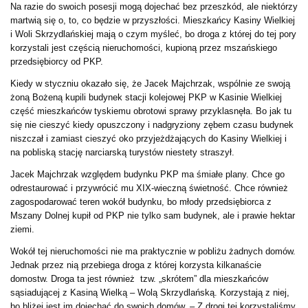
Na razie do swoich posesji mogą dojechać bez przeszkód, ale niektórzy
martwią się o, to, co będzie w przyszłości. Mieszkańcy Kasiny Wielkiej
i Woli Skrzydlańskiej mają o czym myśleć, bo droga z której do tej pory
korzystali jest częścią nieruchomości, kupioną przez mszańskiego
przedsiębiorcy od PKP.
Kiedy w styczniu okazało się, że Jacek Majchrzak, wspólnie ze swoją
żoną Bożeną kupili budynek stacji kolejowej PKP w Kasinie Wielkiej
część mieszkańców tyskiemu obrotowi sprawy przyklasnęła. Bo jak tu
się nie cieszyć kiedy opuszczony i nadgryziony zębem czasu budynek
niszczał i zamiast cieszyć oko przyjeżdżających do Kasiny Wielkiej i
na pobliską stację narciarską turystów niestety straszył.
Jacek Majchrzak względem budynku PKP ma śmiałe plany. Chce go
odrestaurować i przywrócić mu XIX-wieczną świetność. Chce również
zagospodarować teren wokół budynku, bo młody przedsiębiorca z
Mszany Dolnej kupił od PKP nie tylko sam budynek, ale i prawie hektar
ziemi.
Wokół tej nieruchomości nie ma praktycznie w pobliżu żadnych domów.
Jednak przez nią przebiega droga z której korzysta kilkanaście
domostw. Droga ta jest również tzw. „skrótem” dla mieszkańców
sąsiadującej z Kasiną Wielką – Wolą Skrzydlańską. Korzystają z niej,
bo bliżej jest im dojechać do swoich domów. – Z drogi tej korzystaliśmy