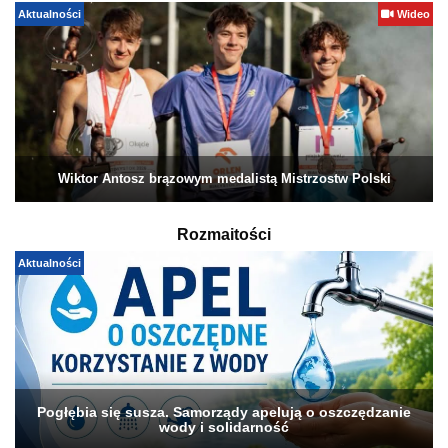
Aktualności
Wideo
Wiktor Antosz brązowym medalistą Mistrzostw Polski
Rozmaitości
Aktualności
Pogłębia się susza. Samorządy apelują o oszczędzanie
wody i solidarność