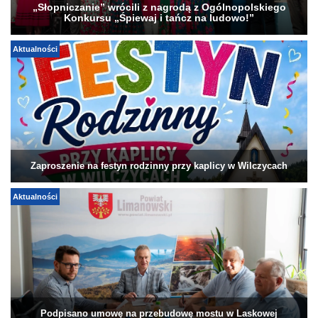
„Słopniczanie” wrócili z nagrodą z Ogólnopolskiego
Konkursu „Śpiewaj i tańcz na ludowo!”
Aktualności
Zaproszenie na festyn rodzinny przy kaplicy w Wilczycach
Aktualności
Podpisano umowę na przebudowę mostu w Laskowej