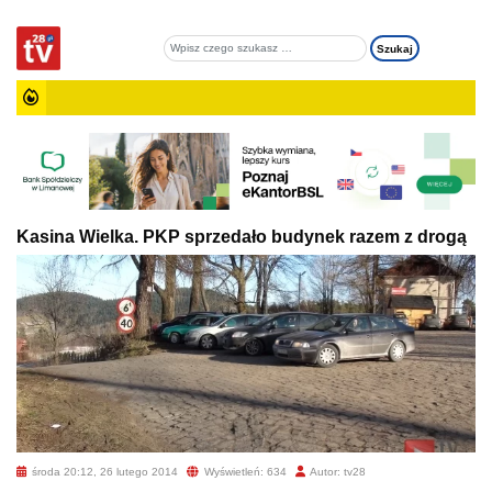
Kasina Wielka. PKP sprzedało budynek razem z drogą
środa 20:12, 26 lutego 2014
Wyświetleń: 634
Autor: tv28