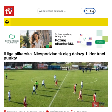
II liga piłkarska. Niespodzianek ciąg dalszy. Lider traci
punkty
niedziela 23:03, 30 marca 2014
Wyświetleń: 695
Autor: tv28