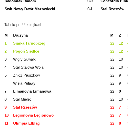
Radomiak Radom
0-0
Concordia Elbl
Świt Nowy Dwór Mazowiecki
0-1
Stal Rzeszów
Tabela po 22 kolejkach
M
Drużyna
M
Z
1
Siarka Tarnobrzeg
22
12
2
Pogoń Siedlce
22
12
3
Wigry Suwałki
22
10
4
Stal Stalowa Wola
22
10
5
Znicz Pruszków
22
9
Wisła Puławy
22
9
7
Limanovia Limanowa
22
9
8
Stal Mielec
22
10
9
Stal Rzeszów
22
7
10
Legionovia Legionowo
22
7
11
Olimpia Elbląg
22
8