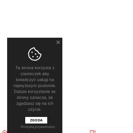
Ta strona korzysta z
ciasteczek aby
świadczyć usługi na
najwyższym poziomie.
Dalsze korzystanie ze
strony oznacza, że
zgadzasz się na ich
użycie.
ZGODA
Polityka prywatności