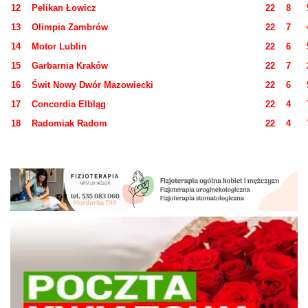
12
Pelikan Łowicz
22
8
13
Olimpia Zambrów
22
7
14
Motor Lublin
22
6
15
Garbarnia Kraków
22
7
16
Świt Nowy Dwór Mazowiecki
22
6
17
Concordia Elbląg
22
4
18
Radomiak Radom
22
4