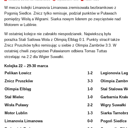
W meczu kolejki Limanovia Limanowa zremisowała bezbramkowo z
Pogonią Siedlce. Znicz tylko remisuje, podział punktów w Puławach
pomiędzy Wisłą a Wigrami. Siarka nowym liderem po zwycięstwie nad
Motorem w Lublinie.
W ostatniej kolejce nie zabrakło niespodzianek. Najwiekszą była
porażka Stali Satlowa Wola z Olimpią Elbląg 0:1. Punkty stracił także
Znicz Pruszków tylko remisując u siebie z Olimpia Zambrów 3:3. W
ostatniej chwili zwycięstwo Puławianom odbiera Tomas Tuttas
strzelając na 2:2 dla Wigier Suwałki.
Kolejka 22 – 29-30 marca
Pelikan Łowicz
1-2
Legionovia Le
Znicz Pruszków
3-3
Olimpia Zamb
Olimpia Elbląg
1-0
Stal Stalowa W
Stal Mielec
1-0
Garbarnia Kra
Wisła Puławy
2-2
Wigry Suwałki
Motor Lublin
1-3
Siarka Tarnobr
Limanovia Limanowa
0-0
Pogoń Siedlce