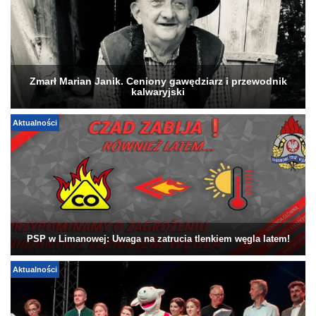
Zmarł Marian Janik. Ceniony gawędziarz i przewodnik
kalwaryjski
Aktualności
PSP w Limanowej: Uwaga na zatrucia tlenkiem węgla latem!
Aktualności