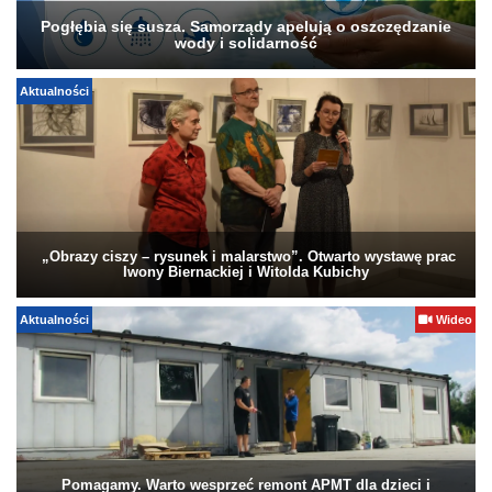
Pogłębia się susza. Samorządy apelują o oszczędzanie
wody i solidarność
Aktualności
„Obrazy ciszy – rysunek i malarstwo”. Otwarto wystawę prac
Iwony Biernackiej i Witolda Kubichy
Aktualności
Wideo
Pomagamy. Warto wesprzeć remont APMT dla dzieci i