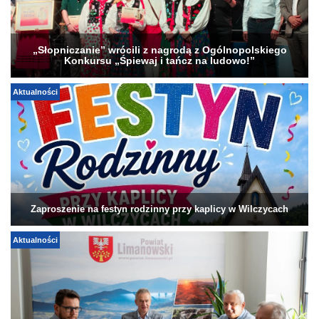
„Słopniczanie” wrócili z nagrodą z Ogólnopolskiego
Konkursu „Śpiewaj i tańcz na ludowo!”
Aktualności
Zaproszenie na festyn rodzinny przy kaplicy w Wilczycach
Aktualności