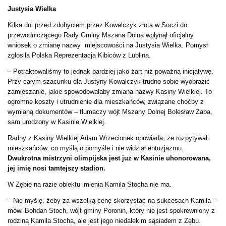
Justysia Wielka
Kilka dni przed zdobyciem przez Kowalczyk złota w Soczi do
przewodniczącego Rady Gminy Mszana Dolna wpłynął oficjalny
wniosek o zmianę nazwy miejscowości na Justysia Wielka. Pomysł
zgłosiła Polska Reprezentacja Kibiców z Lublina.
– Potraktowaliśmy to jednak bardziej jako żart niż poważną inicjatywę.
Przy całym szacunku dla Justyny Kowalczyk trudno sobie wyobrazić
zamieszanie, jakie spowodowałaby zmiana nazwy Kasiny Wielkiej. To
ogromne koszty i utrudnienie dla mieszkańców, związane choćby z
wymianą dokumentów – tłumaczy wójt Mszany Dolnej Bolesław Żaba,
sam urodzony w Kasinie Wielkiej.
Radny z Kasiny Wielkiej Adam Wrzecionek opowiada, że rozpytywał
mieszkańców, co myślą o pomyśle i nie widział entuzjazmu.
Dwukrotna mistrzyni olimpijska jest już w Kasinie uhonorowana,
jej imię nosi tamtejszy stadion.
W Zębie na razie obiektu imienia Kamila Stocha nie ma.
– Nie myślę, żeby za wszelką cenę skorzystać na sukcesach Kamila –
mówi Bohdan Stoch, wójt gminy Poronin, który nie jest spokrewniony z
rodziną Kamila Stocha, ale jest jego niedalekim sąsiadem z Zębu.