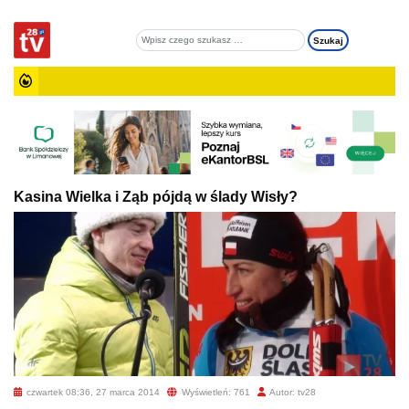
Kasina Wielka i Ząb pójdą w ślady Wisły?
czwartek 08:36, 27 marca 2014
Wyświetleń: 761
Autor: tv28