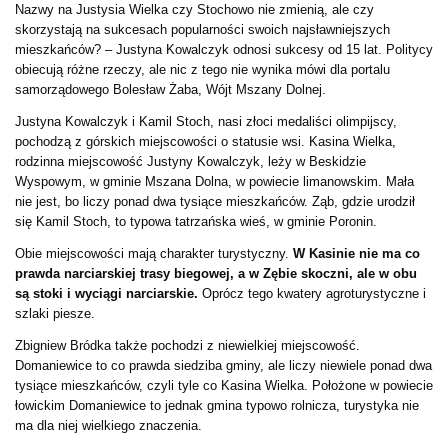
Nazwy na Justysia Wielka czy Stochowo nie zmienią, ale czy
skorzystają na sukcesach popularności swoich najsławniejszych
mieszkańców? – Justyna Kowalczyk odnosi sukcesy od 15 lat. Politycy
obiecują różne rzeczy, ale nic z tego nie wynika mówi dla portalu
samorządowego Bolesław Żaba, Wójt Mszany Dolnej.
Justyna Kowalczyk i Kamil Stoch, nasi złoci medaliści olimpijscy,
pochodzą z górskich miejscowości o statusie wsi. Kasina Wielka,
rodzinna miejscowość Justyny Kowalczyk, leży w Beskidzie
Wyspowym, w gminie Mszana Dolna, w powiecie limanowskim. Mała
nie jest, bo liczy ponad dwa tysiące mieszkańców. Ząb, gdzie urodził
się Kamil Stoch, to typowa tatrzańska wieś, w gminie Poronin.
Obie miejscowości mają charakter turystyczny.
W Kasinie nie ma co
prawda narciarskiej trasy biegowej, a w Zębie skoczni, ale w obu
są stoki i wyciągi narciarskie.
Oprócz tego kwatery agroturystyczne i
szlaki piesze.
Zbigniew Bródka także pochodzi z niewielkiej miejscowość.
Domaniewice to co prawda siedziba gminy, ale liczy niewiele ponad dwa
tysiące mieszkańców, czyli tyle co Kasina Wielka. Położone w powiecie
łowickim Domaniewice to jednak gmina typowo rolnicza, turystyka nie
ma dla niej wielkiego znaczenia.