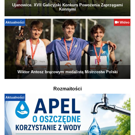
Ujanowice. XVII Galicyjski Konkurs Powożenia Zaprzęgami
Konnymi
Aktualności
Wideo
Wiktor Antosz brązowym medalistą Mistrzostw Polski
Rozmaitości
Aktualności