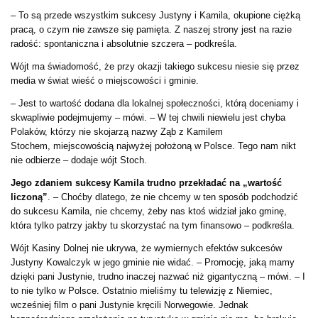
– To są przede wszystkim sukcesy Justyny i Kamila, okupione ciężką
pracą, o czym nie zawsze się pamięta. Z naszej strony jest na razie
radość: spontaniczna i absolutnie szczera – podkreśla.
Wójt ma świadomość, że przy okazji takiego sukcesu niesie się przez
media w świat wieść o miejscowości i gminie.
– Jest to wartość dodana dla lokalnej społeczności, którą doceniamy i
skwapliwie podejmujemy – mówi. – W tej chwili niewielu jest chyba
Polaków, którzy nie skojarzą nazwy Ząb z Kamilem
Stochem, miejscowością najwyżej położoną w Polsce. Tego nam nikt
nie odbierze – dodaje wójt Stoch.
Jego zdaniem sukcesy Kamila trudno przekładać na „wartość
liczoną”
. – Choćby dlatego, że nie chcemy w ten sposób podchodzić
do sukcesu Kamila, nie chcemy, żeby nas ktoś widział jako gminę,
która tylko patrzy jakby tu skorzystać na tym finansowo – podkreśla.
Wójt Kasiny Dolnej nie ukrywa, że wymiernych efektów sukcesów
Justyny Kowalczyk w jego gminie nie widać. – Promocję, jaką mamy
dzięki pani Justynie, trudno inaczej nazwać niż gigantyczną – mówi. – I
to nie tylko w Polsce. Ostatnio mieliśmy tu telewizję z Niemiec,
wcześniej film o pani Justynie kręcili Norwegowie. Jednak