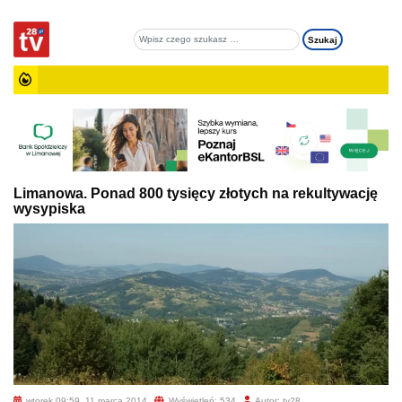
Limanowa. Ponad 800 tysięcy złotych na rekultywację
wysypiska
wtorek 09:59, 11 marca 2014
Wyświetleń: 534
Autor: tv28