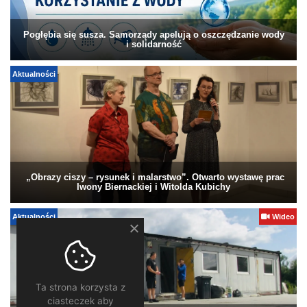
Pogłębia się susza. Samorządy apelują o oszczędzanie wody
i solidarność
Aktualności
„Obrazy ciszy – rysunek i malarstwo”. Otwarto wystawę prac
Iwony Biernackiej i Witolda Kubichy
Aktualności
Wideo
Ta strona korzysta z
ciasteczek aby