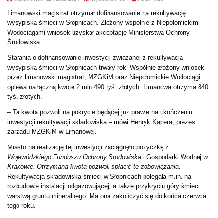
Limanowski magistrat otrzymał dofinansowanie na rekultywację
wysypiska śmieci w Słopnicach. Złożony wspólnie z Niepołomickimi
Wodociągami wniosek uzyskał akceptację Ministerstwa Ochrony
Środowiska.
Starania o dofinansowanie inwestycji związanej z rekultywacją
wysypiska śmieci w Słopnicach trwały rok. Wspólnie złożony wniosek
przez limanowski magistrat, MZGKiM oraz Niepołomickie Wodociągi
opiewa na łączną kwotę 2 mln 490 tyś. złotych. Limanowa otrzyma 840
tyś. złotych.
– Ta kwota pozwoli na pokrycie będącej już prawie na ukończeniu
inwestycji rekultywacji składowiska – mówi Henryk Kapera, prezes
zarządu MZGKiM w Limanowej.
Miasto na realizację tej inwestycji zaciągnęło pożyczkę z
Wojewódzkiego Funduszu Ochrony Środowiska
i Gospodarki Wodnej
w
Krakowie. Otrzymana kwota pozwoli spłacić te zobowiązania.
Rekultywacja składowiska śmieci w Słopnicach polegała m.in. na
rozbudowie instalacji odgazowującej, a także przykryciu góry śmieci
warstwą gruntu mineralnego. Ma ona zakończyć się do końca czerwca
tego roku.