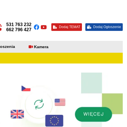
531 763 232
Dodaj TEMAT
Dodaj Ogłoszenie
662 796 427
oszenia
Kamera