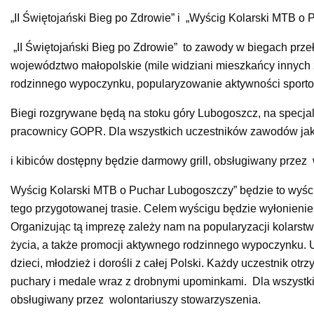
„II Świętojański Bieg po Zdrowie” i „Wyścig Kolarski MTB o
„II Świętojański Bieg po Zdrowie” to zawody w biegach prze
województwo małopolskie (mile widziani mieszkańcy innych 
rodzinnego wypoczynku, popularyzowanie aktywności sport
Biegi rozgrywane będą na stoku góry Lubogoszcz, na specjal
pracownicy GOPR. Dla wszystkich uczestników zawodów ja
i kibiców dostępny będzie darmowy grill, obsługiwany przez
Wyścig Kolarski MTB o Puchar Lubogoszczy” będzie to wyśc
tego przygotowanej trasie. Celem wyścigu będzie wyłonieni
Organizując tą imprezę zależy nam na popularyzacji kolars
życia, a także promocji aktywnego rodzinnego wypoczynku. 
dzieci, młodzież i dorośli z całej Polski. Każdy uczestnik o
puchary i medale wraz z drobnymi upominkami. Dla wszystki
obsługiwany przez wolontariuszy stowarzyszenia.