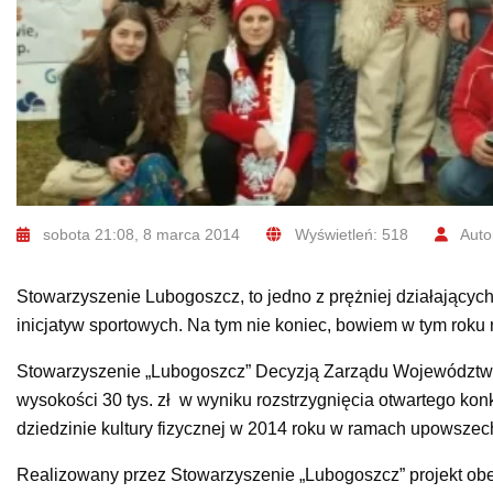
sobota 21:08, 8 marca 2014
Wyświetleń: 518
Autor
Stowarzyszenie Lubogoszcz, to jedno z prężniej działających 
inicjatyw sportowych. Na tym nie koniec, bowiem w tym roku 
Stowarzyszenie „Lubogoszcz” Decyzją Zarządu Województwa 
wysokości 30 tys. zł w wyniku rozstrzygnięcia otwartego ko
dziedzinie kultury fizycznej w 2014 roku w ramach upowszech
Realizowany przez Stowarzyszenie „Lubogoszcz” projekt ob