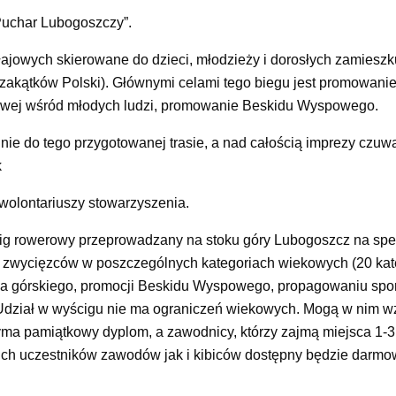
 Puchar Lubogoszczy”.
łajowych skierowane do dzieci, młodzieży i dorosłych zamiesz
zakątków Polski). Głównymi celami tego biegu jest promowani
owej wśród młodych ludzi, promowanie Beskidu Wyspowego.
nie do tego przygotowanej trasie, a nad całością imprezy czu
k
 wolontariuszy stowarzyszenia.
ig rowerowy przeprowadzany na stoku góry Lubogoszcz na spe
e zwycięzców w poszczególnych kategoriach wiekowych (20 kate
twa górskiego, promocji Beskidu Wyspowego, propagowaniu spo
Udział w wyścigu nie ma ograniczeń wiekowych. Mogą w nim wz
trzyma pamiątkowy dyplom, a zawodnicy, którzy zajmą miejsca 1-
ch uczestników zawodów jak i kibiców dostępny będzie darmowy