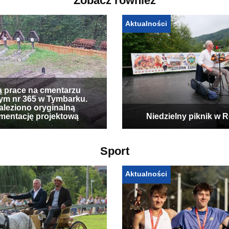
Zobacz również
Aktualności
ą prace na cmentarzu
ym nr 365 w Tymbarku.
leziono oryginalną
mentację projektową
Niedzielny piknik w 
Sport
Aktualności