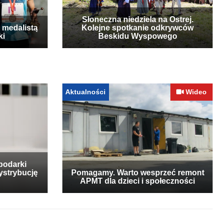
Słoneczna niedziela na Ostrej.
 medalistą
Kolejne spotkanie odkrywców
ki
Beskidu Wyspowego
Aktualności
Wideo
podarki
ystrybucję
Pomagamy. Warto wesprzeć remont
APMT dla dzieci i społeczności