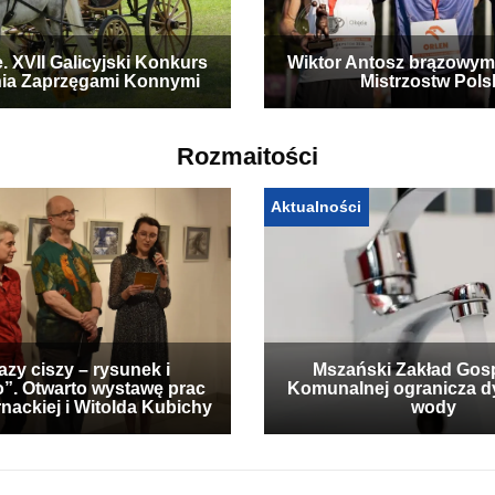
. XVII Galicyjski Konkurs
Wiktor Antosz brązowym
ia Zaprzęgami Konnymi
Mistrzostw Pols
Rozmaitości
Aktualności
zy ciszy – rysunek i
Mszański Zakład Gos
”. Otwarto wystawę prac
Komunalnej ogranicza d
nackiej i Witolda Kubichy
wody