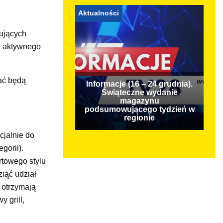
Aktualności
kujących
e aktywnego
wać będą
Informacje (16 – 24 grudnia).
Świąteczne wydanie
magazynu
podsumowującego tydzień w
regionie
cjalnie do
gorii).
rtowego stylu
iąć udział
3 otrzymają
 grill,