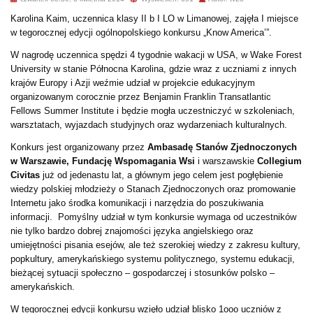
Karolina Kaim, uczennica klasy II b I LO w Limanowej, zajęła I miejsce
w tegorocznej edycji ogólnopolskiego konkursu „Know America’”.
W nagrodę uczennica spędzi 4 tygodnie wakacji w USA, w Wake Forest
University w stanie Północna Karolina, gdzie wraz z uczniami z innych
krajów Europy i Azji weźmie udział w projekcie edukacyjnym
organizowanym corocznie przez Benjamin Franklin Transatlantic
Fellows Summer Institute i będzie mogła uczestniczyć w szkoleniach,
warsztatach, wyjazdach studyjnych oraz wydarzeniach kulturalnych.
Konkurs jest organizowany przez
Ambasadę Stanów Zjednoczonych
w Warszawie, Fundację Wspomagania Wsi
i warszawskie
Collegium
Civitas
już od jedenastu lat, a głównym jego celem jest pogłębienie
wiedzy polskiej młodzieży o Stanach Zjednoczonych oraz promowanie
Internetu jako środka komunikacji i narzędzia do poszukiwania
informacji. Pomyślny udział w tym konkursie wymaga od uczestników
nie tylko bardzo dobrej znajomości języka angielskiego oraz
umiejętności pisania esejów, ale też szerokiej wiedzy z zakresu kultury,
popkultury, amerykańskiego systemu politycznego, systemu edukacji,
bieżącej sytuacji społeczno – gospodarczej i stosunków polsko –
amerykańskich.
W tegorocznej edycji konkursu wzięło udział blisko 1ooo uczniów z