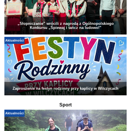
„Słopniczanie” wrócili z nagrodą z Ogólnopolskiego
Konkursu „Śpiewaj i tańcz na ludowo!”
Aktualności
Zaproszenie na festyn rodzinny przy kaplicy w Wilczycach
Sport
Aktualności