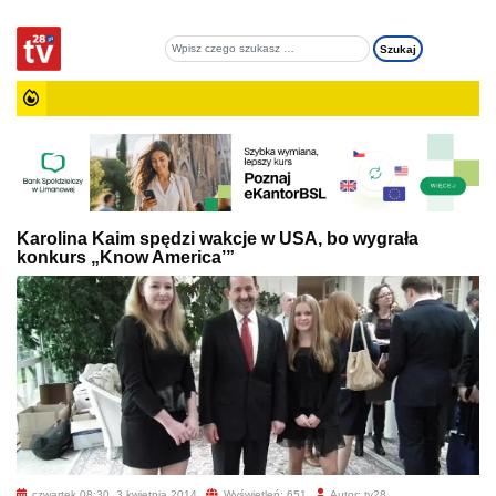
Karolina Kaim spędzi wakcje w USA, bo wygrała
konkurs „Know America’”
czwartek 08:30, 3 kwietnia 2014
Wyświetleń: 651
Autor: tv28