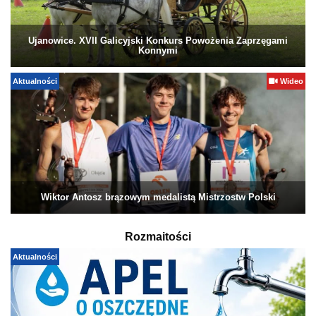
Ujanowice. XVII Galicyjski Konkurs Powożenia Zaprzęgami
Konnymi
Aktualności
Wideo
Wiktor Antosz brązowym medalistą Mistrzostw Polski
Rozmaitości
Aktualności