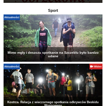
Sport
Aktualności
Mimo mgły i deszczu spotkanie na Szczeblu było bardzo
udane
Aktualności
Wideo
Kostrza. Relacja z wieczornego spotkania odkrywców Beskidu
Wyspowego