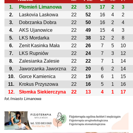
1.
Płomień Limanowa
22
53
17
2
3
2.
Laskovia Laskowa
22
52
16
4
2
3.
Dobrzanka Dobra
22
50
16
2
4
4.
AKS Ujanowice
22
49
15
4
3
5.
LKS Mordarka
22
38
12
2
8
6.
Zenit Kasinka Mała
22
26
7
5
10
7.
LKS Rupniów
22
24
7
3
12
8.
Zalesianka Zalesie
22
22
7
1
14
9.
Jaworzanka Jaworzna
22
20
6
2
14
10.
Gorce Kamienica
22
19
6
1
15
11.
Krokus Przyszowa
22
16
5
1
16
12.
Słomka Siekierczyna
22
13
4
1
17
fot./miasto Limanowa