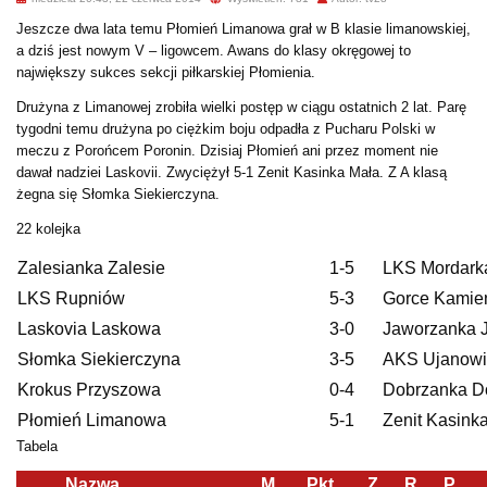
Jeszcze dwa lata temu Płomień Limanowa grał w B klasie limanowskiej,
a dziś jest nowym V – ligowcem. Awans do klasy okręgowej to
największy sukces sekcji piłkarskiej Płomienia.
Drużyna z Limanowej zrobiła wielki postęp w ciągu ostatnich 2 lat. Parę
tygodni temu drużyna po ciężkim boju odpadła z Pucharu Polski w
meczu z Porońcem Poronin. Dzisiaj Płomień ani przez moment nie
dawał nadziei Laskovii. Zwyciężył 5-1 Zenit Kasinka Mała. Z A klasą
żegna się Słomka Siekierczyna.
22 kolejka
Zalesianka Zalesie
1-5
LKS Mordark
LKS Rupniów
5-3
Gorce Kamie
Laskovia Laskowa
3-0
Jaworzanka 
Słomka Siekierczyna
3-5
AKS Ujanowi
Krokus Przyszowa
0-4
Dobrzanka D
Płomień Limanowa
5-1
Zenit Kasink
Tabela
Nazwa
M.
Pkt.
Z.
R.
P.