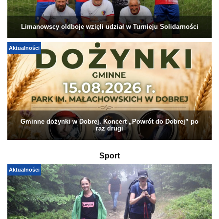
Limanowscy oldboje wzięli udział w Turnieju Solidarności
Aktualności
Gminne dożynki w Dobrej. Koncert „Powrót do Dobrej” po
raz drugi
Sport
Aktualności