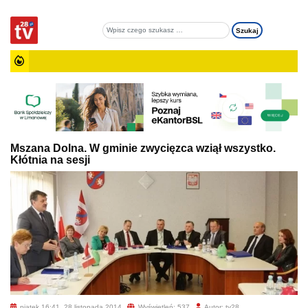
Mszana Dolna. W gminie zwycięzca wziął wszystko.
Kłótnia na sesji
piątek 16:41, 28 listopada 2014
Wyświetleń: 537
Autor: tv28