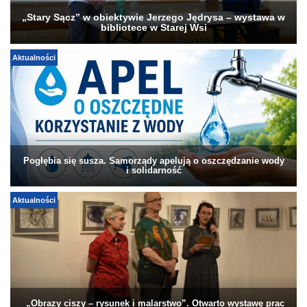
„Stary Sącz” w obiektywie Jerzego Jędrysa – wystawa w
bibliotece w Starej Wsi
Aktualności
Pogłębia się susza. Samorządy apelują o oszczędzanie wody
i solidarność
Aktualności
„Obrazy ciszy – rysunek i malarstwo”. Otwarto wystawę prac