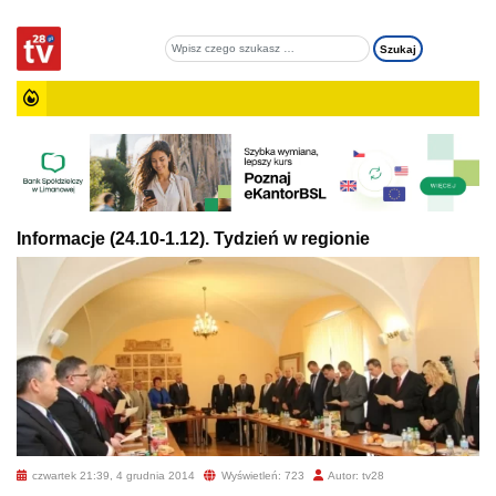
Informacje (24.10-1.12). Tydzień w regionie
czwartek 21:39, 4 grudnia 2014
Wyświetleń: 723
Autor: tv28