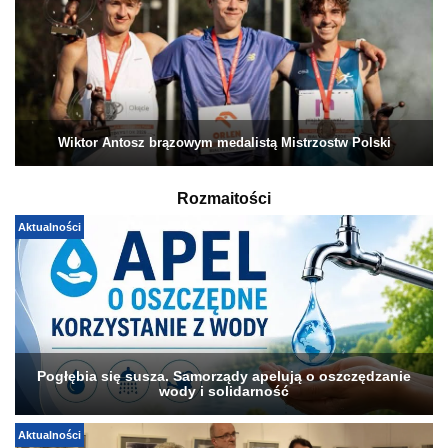
Wiktor Antosz brązowym medalistą Mistrzostw Polski
Rozmaitości
Aktualności
Pogłębia się susza. Samorządy apelują o oszczędzanie
wody i solidarność
Aktualności