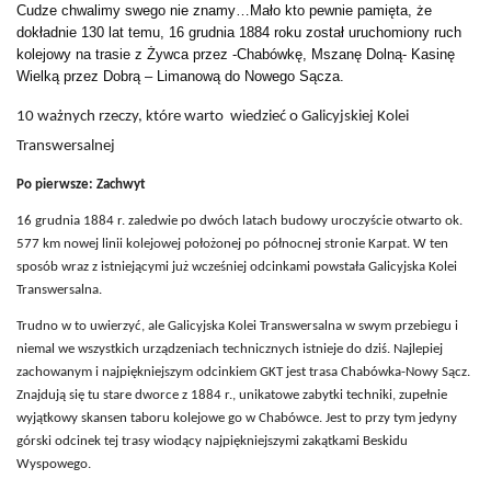
Cudze chwalimy swego nie znamy…Mało kto pewnie pamięta, że
dokładnie 130 lat temu, 16 grudnia 1884 roku został uruchomiony ruch
kolejowy na trasie z Żywca przez -Chabówkę, Mszanę Dolną- Kasinę
Wielką przez Dobrą – Limanową do Nowego Sącza.
10 ważnych rzeczy, które warto wiedzieć o Galicyjskiej Kolei
Transwersalnej
Po pierwsze: Zachwyt
16 grudnia 1884 r. zaledwie po dwóch latach budowy uroczyście otwarto ok.
577 km nowej linii kolejowej położonej po północnej stronie Karpat. W ten
sposób wraz z istniejącymi już wcześniej odcinkami powstała Galicyjska Kolei
Transwersalna.
Trudno w to uwierzyć, ale Galicyjska Kolei Transwersalna w swym przebiegu i
niemal we wszystkich urządzeniach technicznych istnieje do dziś. Najlepiej
zachowanym i najpiękniejszym odcinkiem GKT jest trasa Chabówka-Nowy Sącz.
Znajdują się tu stare dworce z 1884 r., unikatowe zabytki techniki, zupełnie
wyjątkowy skansen taboru kolejowe go w Chabówce. Jest to przy tym jedyny
górski odcinek tej trasy wiodący najpiękniejszymi zakątkami Beskidu
Wyspowego.