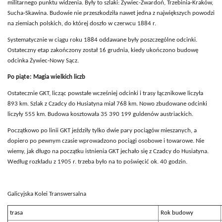
militarnego punktu widzenia. Były to szlaki: Żywiec-Zwardoń, Trzebinia-Kraków,
Sucha-Skawina. Budowie nie przeszkodziła nawet jedna z największych powodzi
na ziemiach polskich, do której doszło w czerwcu 1884 r.
Systematycznie w ciągu roku 1884 oddawane były poszczególne odcinki.
Ostateczny etap zakończony został 16 grudnia, kiedy ukończono budowę
odcinka Żywiec-Nowy Sącz.
Po piąte: Magia wielkich liczb
Ostatecznie GKT, licząc powstałe wcześniej odcinki i trasy łącznikowe liczyła
893 km. Szlak z Czadcy do Husiatyna miał 768 km. Nowo zbudowane odcinki
liczyły 555 km. Budowa kosztowała 35 390 199 guldenów austriackich.
Początkowo po linii GKT jeździły tylko dwie pary pociągów mieszanych, a
dopiero po pewnym czasie wprowadzono pociągi osobowe i towarowe. Nie
wiemy, jak długo na początku istnienia GKT jechało się z Czadcy do Husiatyna.
Według rozkładu z 1905 r. trzeba było na to poświęcić ok. 40 godzin.
Galicyjska Kolei Transwersalna
trasa
Rok budowy