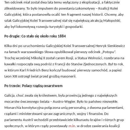
Ten odcinek miał został dwa lata temu wyłączony z eksploatacji, a faktycznie
zlikwidowany. To było impulsem do powstania Lokomotywy – Koalicji Kolei
Galicyjskiej, która postanowiła ocalić ten fragment naszej historii. Chcemy, aby
szlak Galicyjskiej Kolei Transwersalnej stał się największą atrakcją Małopolski,
aby był lokomotywą rozwoju turystyki i gospodarki.
Po drugie: Co stało się około roku 1884
Kilka dni po uruchomieniu Galicyjskiej Kolei Transwersalnej Henryk Sienkiewicz
na łamach warszawskiego Słowa opublikował pierwszy odcinek „Potopu”.
Trochę wcześniej Mikołaj II został carem Rosji, a Statua Wolności, rozebrana na
kawałki rozpoczęła swą podróż z Francji do Stanów Zjednoczonych. Był to rok,
w którym
Karl Friedrich Benz kończył budować pierwszy samochód
, a papież
Leon XIII ostrzegł świat przed groźbą masonerii.
Po trzecie: Polacy rządzą cesarstwem
Galicja, choć zwała się królestwem, była prowincją jednego z największych
mocarstw ówczesnego świata – Austro-Węgier. Było to państwo niezwykłe.
Monarchia konstytucyjna połączona unią personalną, z dwoma parlamentami,
rządami i ministerstwami spraw zagranicznych, wojny i finansów. Do
parlamentu Austrii wchodzili przedstawiciele kilkunastu krajów i różnych grup
społecznych, w którym rządy powstawały
m.in
. w drodze zawierania koalicji