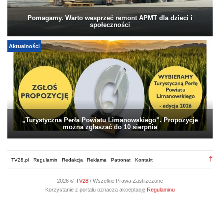
Pomagamy. Warto wesprzeć remont APMT dla dzieci i
społeczności
Aktualności
„Turystyczna Perła Powiatu Limanowskiego”. Propozycje
można zgłaszać do 10 sierpnia
TV28.pl
Regulamin
Redakcja
Reklama
Patronat
Kontakt
2026 ©
TV28
/ Wszelkie Prawa Zastrzeżone
Korzystanie z portalu oznacza akceptację
Regulaminu