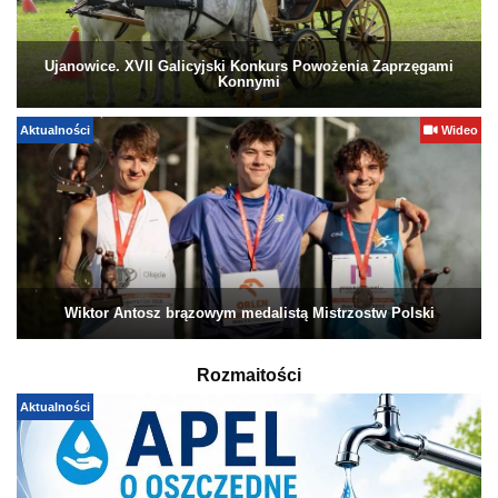
Ujanowice. XVII Galicyjski Konkurs Powożenia Zaprzęgami
Konnymi
Aktualności
Wideo
Wiktor Antosz brązowym medalistą Mistrzostw Polski
Rozmaitości
Aktualności