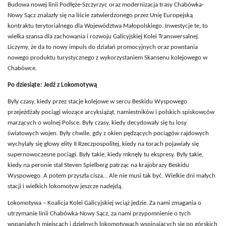
Budowa nowej linii Podłęże-Szczyrzyc oraz modernizacja trasy Chabówka-
Nowy Sącz znalazły się na liście zatwierdzonego przez Unię Europejską
kontraktu terytorialnego dla Województwa Małopolskiego. Inwestycje te, to
wielka szansa dla zachowania i rozwoju Galicyjskiej Kolei Transwersalnej.
Liczymy, że da to nowy impuls do działań promocyjnych oraz powstania
nowego produktu turystycznego z wykorzystaniem Skansenu kolejowego w
Chabówce.
Po dziesiąte: Jedź z Lokomotywą
Były czasy, kiedy przez stacje kolejowe w sercu Beskidu Wyspowego
przejeżdżały pociągi wiozące arcyksiążąt, namiestników i polskich spiskowców
marzących o wolnej Polsce. Były czasy, kiedy decydowały się tu losy
światowych wojen. Były chwile, gdy z okien pędzących pociągów rajdowych
wychylały się głowy elity II Rzeczpospolitej, kiedy na torach pojawiały się
supernowoczesne pociągi. Były takie, kiedy mknęły tu ekspresy. Były takie,
kiedy na peronie stał Steven Spielberg patrząc na krajobrazy Beskidu
Wyspowego. A potem przyszła cisza… Ale nie musi tak być. Wielkie dni małych
stacji i wielkich lokomotyw jeszcze nadejdą.
Lokomotywa – Koalicja Kolei Galicyjskiej wciąż jedzie. Za nami zmagania o
utrzymanie linii Chabówka-Nowy Sącz, za nami przypomnienie o tych
wspaniałych miejscach i dzielnych lokomotywach wspinających się po górskich