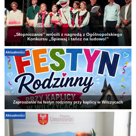
„Słopniczanie” wrócili z nagrodą z Ogólnopolskiego
Konkursu „Śpiewaj i tańcz na ludowo!”
Aktualności
Zaproszenie na festyn rodzinny przy kaplicy w Wilczycach
Aktualności