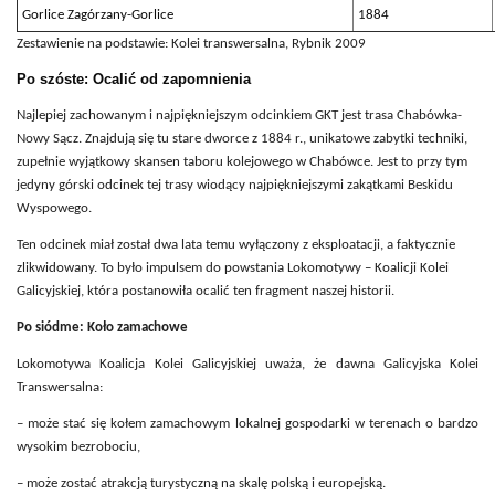
Gorlice Zagórzany-Gorlice
1884
Zestawienie na podstawie: Kolei transwersalna, Rybnik 2009
Po szóste: Ocalić od zapomnienia
Najlepiej zachowanym i najpiękniejszym odcinkiem GKT jest trasa Chabówka-
Nowy Sącz. Znajdują się tu stare dworce z 1884 r., unikatowe zabytki techniki,
zupełnie wyjątkowy skansen taboru kolejowego w Chabówce. Jest to przy tym
jedyny górski odcinek tej trasy wiodący najpiękniejszymi zakątkami Beskidu
Wyspowego.
Ten odcinek miał został dwa lata temu wyłączony z eksploatacji, a faktycznie
zlikwidowany. To było impulsem do powstania Lokomotywy – Koalicji Kolei
Galicyjskiej, która postanowiła ocalić ten fragment naszej historii.
Po siódme: Koło zamachowe
Lokomotywa Koalicja Kolei Galicyjskiej uważa, że dawna Galicyjska Kolei
Transwersalna:
– może stać się kołem zamachowym lokalnej gospodarki w terenach o bardzo
wysokim bezrobociu,
– może zostać atrakcją turystyczną na skalę polską i europejską.