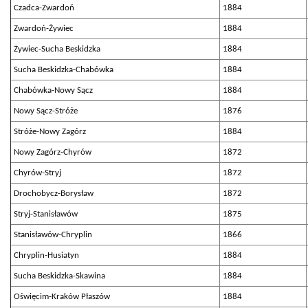
Czadca-Zwardoń
1884
Zwardoń-Żywiec
1884
Żywiec-Sucha Beskidzka
1884
Sucha Beskidzka-Chabówka
1884
Chabówka-Nowy Sącz
1884
Nowy Sącz-Stróże
1876
Stróże-Nowy Zagórz
1884
Nowy Zagórz-Chyrów
1872
Chyrów-Stryj
1872
Drochobycz-Borysław
1872
Stryj-Stanisławów
1875
Stanisławów-Chryplin
1866
Chryplin-Husiatyn
1884
Sucha Beskidzka-Skawina
1884
Oświęcim-Kraków Płaszów
1884