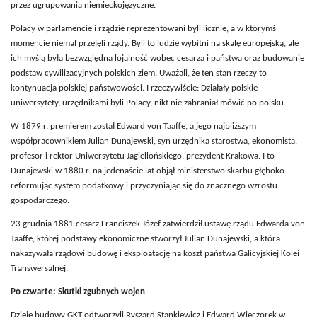
przez ugrupowania niemieckojęzyczne.
Polacy w parlamencie i rządzie reprezentowani byli licznie, a w którymś
momencie niemal przejęli rządy. Byli to ludzie wybitni na skalę europejską, ale
ich myślą była bezwzględna lojalność wobec cesarza i państwa oraz budowanie
podstaw cywilizacyjnych polskich ziem. Uważali, że ten stan rzeczy to
kontynuacja polskiej państwowości. I rzeczywiście: Działały polskie
uniwersytety, urzędnikami byli Polacy, nikt nie zabraniał mówić po polsku.
W 1879 r. premierem został Edward von Taaffe, a jego najbliższym
współpracownikiem Julian Dunajewski, syn urzędnika starostwa, ekonomista,
profesor i rektor Uniwersytetu Jagiellońskiego, prezydent Krakowa. I to
Dunajewski w 1880 r. na jedenaście lat objął ministerstwo skarbu głęboko
reformując system podatkowy i przyczyniając się do znacznego wzrostu
gospodarczego.
23 grudnia 1881 cesarz Franciszek Józef zatwierdził ustawę rządu
Edwarda von
Taaffe, której podstawy ekonomiczne stworzył Julian Dunajewski, a która
nakazywała rządowi budowę i eksploatację na koszt państwa Galicyjskiej Kolei
Transwersalnej.
Po czwarte: Skutki zgubnych wojen
Dzieje budowy GKT odtworzyli Ryszard Stankiewicz i Edward Wieczorek w