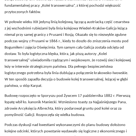
fundamentalnej pracy „Kolei transwersalna”, z której pochodzi większość
przytoczonych faktów.
W połowie wieku XIX jedyną linią kolejową, łączącą austriacką część cesarstwa
z jej wschodnimi rubieżami była linia kolejowa Wiedeń-Kraków-Galicja leżąca
niemal przy samej granicy z Prusami i Rosją. Okazało się to niezwykle zgubne
podczas wojny z Prusami w 1866 r., kiedy to doszło do zniszczenia mostu pod
Bogumiłem i zajęcia Oświęcimia. Tym samym cała Galicja została odcięta od
dostaw. To była logistyczna klęska, która, jak piszą autorzy „Kolei
transwersalnej” uświadomiła rządzącym i wojskowym, że rozwój sieci kolejowej
leży w interesie strategicznym państwa. Dla pełnego bezpieczeństwa
logistycznego potrzebna była linia dublująca połączenie krakowsko-lwowskie.
W ten sposób zapadła decyzja o budowie kolej transwersalnej, leżącej w głębi
państwa, u stóp Karpat.
Budowę rozpoczęto w Sporyszu pod Żywcem 17 października 1882 r. Pierwszą
łopatę wbił ks. kanonik Maniecki. Wzniesiono toasty za Najjaśniejszego Pana,
zdrowie Arcyksięcia Albrechta, który podarował gruntu pod kolei oraz za
pomyślność Galicji. Rozpoczęła się wielka budowa.
Podczas dyskusji nad kwestiami wykonawczymi do planu budowy dołożono
kolejne odcinki, których powstanie wydawało się logiczne z ekonomicznego i