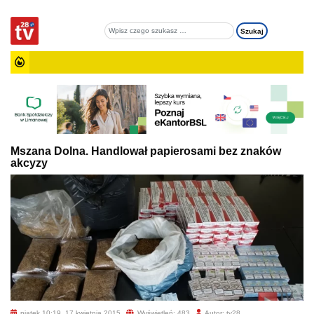
Mszana Dolna. Handlował papierosami bez znaków
akcyzy
piątek 10:19, 17 kwietnia 2015
Wyświetleń: 483
Autor: tv28