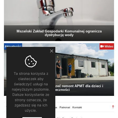
Mszański Zakład Gospodarki Komunalnej ogranicza
dystrybucję wody
Aktualności
Wideo
Ta strona korzysta z
ciasteczek aby
świadczyć usługi na
Pomagamy. Warto wesprzeć remont APMT dla dzieci i
najwyższym poziomie.
społeczności
Dalsze korzystanie ze
strony oznacza, że
zgadzasz się na ich
TV28.pl
Regulamin
Redakcja
Reklama
Patronat
Kontakt
użycie.