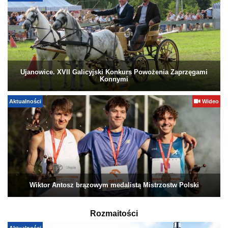
Ujanowice. XVII Galicyjski Konkurs Powożenia Zaprzęgami
Konnymi
Aktualności
Wideo
Wiktor Antosz brązowym medalistą Mistrzostw Polski
Rozmaitości