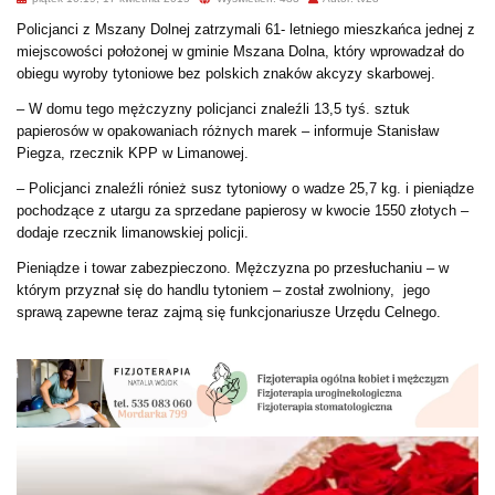
Policjanci z Mszany Dolnej zatrzymali 61- letniego mieszkańca jednej z
miejscowości położonej w gminie Mszana Dolna, który wprowadzał do
obiegu wyroby tytoniowe bez polskich znaków akcyzy skarbowej.
– W domu tego mężczyzny policjanci znaleźli 13,5 tyś. sztuk
papierosów w opakowaniach różnych marek – informuje Stanisław
Piegza, rzecznik KPP w Limanowej.
– Policjanci znaleźli rónież susz tytoniowy o wadze 25,7 kg. i pieniądze
pochodzące z utargu za sprzedane papierosy w kwocie 1550 złotych –
dodaje rzecznik limanowskiej policji.
Pieniądze i towar zabezpieczono.
Mężczyzna po przesłuchaniu – w
którym przyznał się do handlu tytoniem – został zwolniony, jego
sprawą zapewne teraz zajmą się funkcjonariusze Urzędu Celnego.