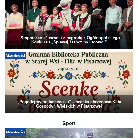
„Słopniczanie” wrócili z nagrodą z Ogólnopolskiego
Konkursu „Śpiewaj i tańcz na ludowo!”
Aktualności
„Pogodejmy po lachowsku” – scenka obrzędowa Koła
Gospodyń Wiejskich w Pisarzowej
Sport
Aktualności