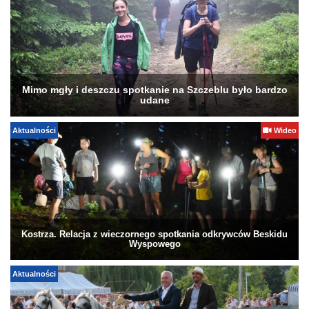
Mimo mgły i deszczu spotkanie na Szczeblu było bardzo
udane
Aktualności
Wideo
Kostrza. Relacja z wieczornego spotkania odkrywców Beskidu
Wyspowego
Aktualności