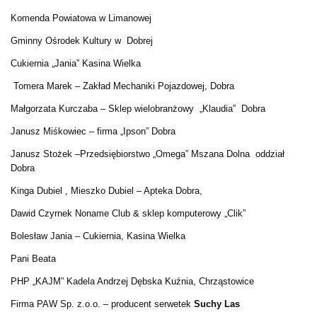
Komenda Powiatowa w Limanowej
Gminny Ośrodek Kultury w Dobrej
Cukiernia „Jania” Kasina Wielka
Tomera Marek – Zakład Mechaniki Pojazdowej, Dobra
Małgorzata Kurczaba – Sklep wielobranżowy „Klaudia” Dobra
Janusz Miśkowiec – firma „Ipson” Dobra
Janusz Stożek –Przedsiębiorstwo „Omega” Mszana Dolna oddział
Dobra
Kinga Dubiel , Mieszko Dubiel – Apteka Dobra,
Dawid Czyrnek Noname Club & sklep komputerowy „Clik”
Bolesław Jania – Cukiernia, Kasina Wielka
Pani Beata
PHP „KAJM” Kadela Andrzej Dębska Kuźnia, Chrząstowice
Firma PAW Sp. z.o.o. – producent serwetek
Suchy Las