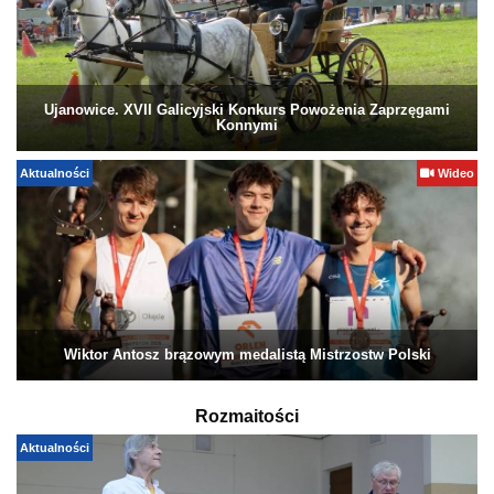
Ujanowice. XVII Galicyjski Konkurs Powożenia Zaprzęgami
Konnymi
Aktualności
Wideo
Wiktor Antosz brązowym medalistą Mistrzostw Polski
Rozmaitości
Aktualności