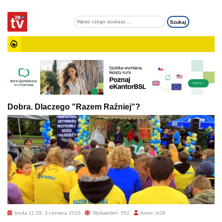
Dobra. Dlaczego "Razem Raźniej"?
środa 11:29, 3 czerwca 2015
Wyświetleń: 552
Autor: tv28