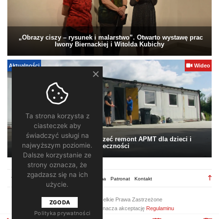
„Obrazy ciszy – rysunek i malarstwo”. Otwarto wystawę prac
Iwony Biernackiej i Witolda Kubichy
Aktualności
Wideo
Ta strona korzysta z
ciasteczek aby
świadczyć usługi na
Pomagamy. Warto wesprzeć remont APMT dla dzieci i
najwyższym poziomie.
społeczności
Dalsze korzystanie ze
strony oznacza, że
zgadzasz się na ich
TV28.pl
Regulamin
Redakcja
Reklama
Patronat
Kontakt
użycie.
2026 ©
TV28
/ Wszelkie Prawa Zastrzeżone
ZGODA
Korzystanie z portalu oznacza akceptację
Regulaminu
Polityka prywatności