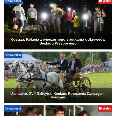
Aktualności
Wideo
Kostrza. Relacja z wieczornego spotkania odkrywców
Beskidu Wyspowego
Aktualności
Ujanowice. XVII Galicyjski Konkurs Powożenia Zaprzęgami
Konnymi
Aktualności
Wideo