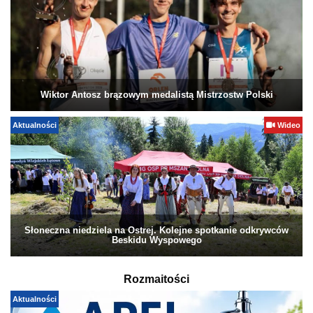
Wiktor Antosz brązowym medalistą Mistrzostw Polski
Aktualności
Wideo
Słoneczna niedziela na Ostrej. Kolejne spotkanie odkrywców
Beskidu Wyspowego
Rozmaitości
Aktualności