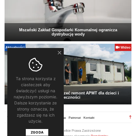
Mszański Zakład Gospodarki Komunalnej ogranicza
dystrybucję wody
Aktualności
Wideo
Ta strona korzysta z
ciasteczek aby
świadczyć usługi na
Pomagamy. Warto wesprzeć remont APMT dla dzieci i
najwyższym poziomie.
społeczności
Dalsze korzystanie ze
strony oznacza, że
zgadzasz się na ich
TV28.pl
Regulamin
Redakcja
Reklama
Patronat
Kontakt
użycie.
2026 ©
TV28
/ Wszelkie Prawa Zastrzeżone
ZGODA