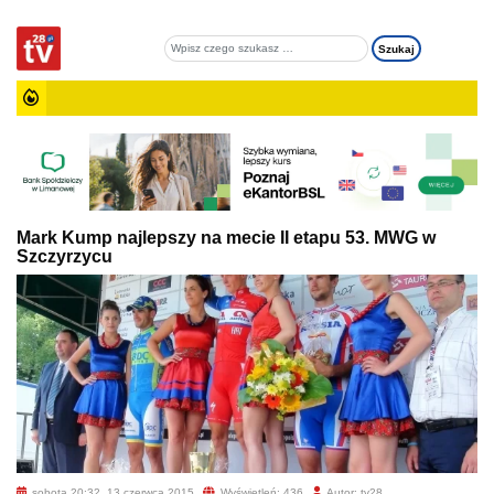
Mark Kump najlepszy na mecie II etapu 53. MWG w
Szczyrzycu
sobota 20:32, 13 czerwca 2015
Wyświetleń: 436
Autor: tv28