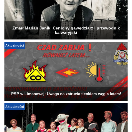
Zmarł Marian Janik. Ceniony gawędziarz i przewodnik
kalwaryjski
Aktualności
PSP w Limanowej: Uwaga na zatrucia tlenkiem węgla latem!
Aktualności