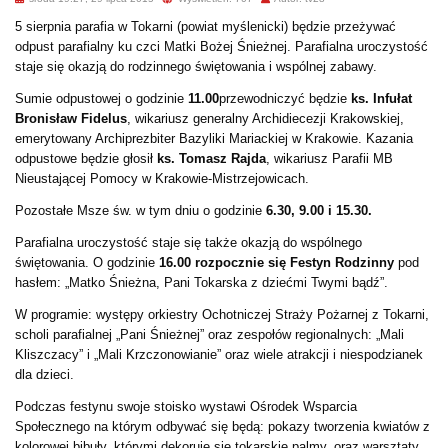
5 sierpnia parafia w Tokarni (powiat myślenicki) będzie przeżywać
odpust parafialny ku czci Matki Bożej Śnieżnej. Parafialna uroczystość
staje się okazją do rodzinnego świętowania i wspólnej zabawy.
Sumie odpustowej o godzinie
11.00
przewodniczyć będzie
ks. Infułat
Bronisław Fidelus
, wikariusz generalny Archidiecezji Krakowskiej,
emerytowany Archiprezbiter Bazyliki Mariackiej w Krakowie. Kazania
odpustowe będzie głosił
ks. Tomasz Rajda
, wikariusz Parafii MB
Nieustającej Pomocy w Krakowie-Mistrzejowicach.
Pozostałe Msze św. w tym dniu o godzinie
6.30, 9.00 i 15.30.
Parafialna uroczystość staje się także okazją do wspólnego
świętowania. O godzinie
16.00 rozpocznie się Festyn Rodzinny
pod
hasłem: „Matko Śnieżna, Pani Tokarska z dziećmi Twymi bądź”.
W programie: występy orkiestry Ochotniczej Straży Pożarnej z Tokarni,
scholi parafialnej „Pani Śnieżnej” oraz zespołów regionalnych: „Mali
Kliszczacy” i „Mali Krzczonowianie” oraz wiele atrakcji i niespodzianek
dla dzieci.
Podczas festynu swoje stoisko wystawi Ośrodek Wsparcia
Społecznego na którym odbywać się będą: pokazy tworzenia kwiatów z
kolorowej bibuły, którymi dekoruje się tokarskie palmy, oraz warsztaty,