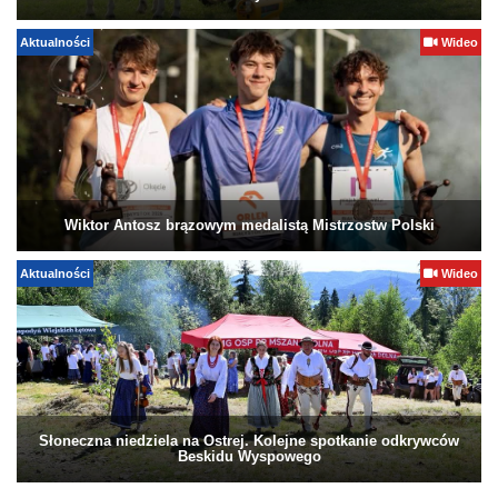
Aktualności
Wideo
Wiktor Antosz brązowym medalistą Mistrzostw Polski
Aktualności
Wideo
Słoneczna niedziela na Ostrej. Kolejne spotkanie odkrywców
Beskidu Wyspowego