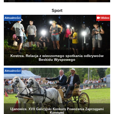
Sport
Aktualności
Wideo
Kostrza. Relacja z wieczornego spotkania odkrywców
Beskidu Wyspowego
Aktualności
Ujanowice. XVII Galicyjski Konkurs Powożenia Zaprzęgami
Konnymi