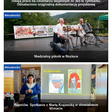
Trwają prace na cmentarzu wojennym nr 365 w Tymbarku.
Odnaleziono oryginalną dokumentację projektową
Aktualności
Niedzielny piknik w Roztoce
Aktualności
Rupniów. Spotkanie z Martą Krajewską w słowiańskim
klimacie