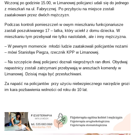
Wczoraj po godzinie 15.00, w Limanowej policjanci udali się do jednego
z mieszkań na ul. Fabrycznej. Po przybyciu na miejsce zostali
zaatakowani przez dwóch mężczyzn.
Podczas kontroli pomieszczeń w owym mieszkaniu funkcjonariusze
zastali poszukiwanego 17 – latka, który uciekł z domu dziecka. W
mieszkaniu tym przebywał nie tylko nastolatek, ale i inny mężczyzna.
– W pewnym momencie młodzi ludzie zaatakowali policjantów nożami
– mówi Stanisłąw Piegza, rzecznik KPP w Limanowej.
– Na szczęście dwaj policjanci doznali niegroźnych ran dłoni. Obydwaj
napastnicy zostali zatrzymani przebywają w aresztach komendy w
Limanowej. Dzisiaj maja być przesłuchiwani.
Za napaść na policjantów przy użyciu niebezpiecznego narzędzie grozi
im kara pozbawienia wolności od roku do 10 lat.