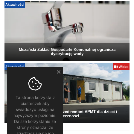
Aktualności
Mszański Zakład Gospodarki Komunalnej ogranicza
dystrybucję wody
Aktualności
Wideo
Ta strona korzysta z
ciasteczek aby
świadczyć usługi na
Pomagamy. Warto wesprzeć remont APMT dla dzieci i
najwyższym poziomie.
społeczności
Dalsze korzystanie ze
strony oznacza, że
zgadzasz się na ich