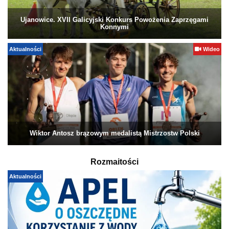
Ujanowice. XVII Galicyjski Konkurs Powożenia Zaprzęgami
Konnymi
Aktualności
Wideo
Wiktor Antosz brązowym medalistą Mistrzostw Polski
Rozmaitości
Aktualności