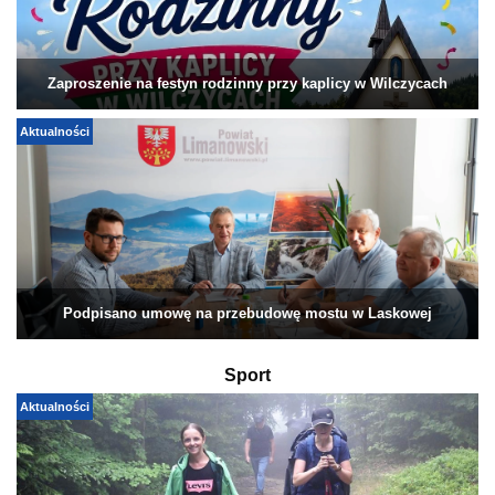
Zaproszenie na festyn rodzinny przy kaplicy w Wilczycach
Aktualności
Podpisano umowę na przebudowę mostu w Laskowej
Sport
Aktualności