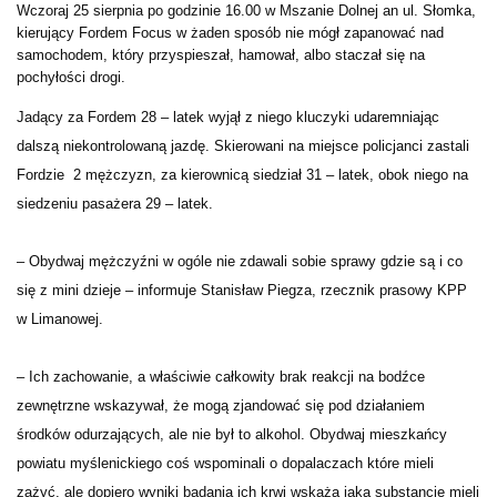
Wczoraj 25 sierpnia po godzinie 16.00 w Mszanie Dolnej an ul. Słomka,
kierujący Fordem Focus w żaden sposób nie mógł zapanować nad
samochodem, który przyspieszał, hamował, albo staczał się na
pochyłości drogi.
Jadący za Fordem 28 – latek wyjął z niego kluczyki udaremniając
dalszą niekontrolowaną jazdę. Skierowani na miejsce policjanci zastali
Fordzie 2 mężczyzn, za kierownicą siedział 31 – latek, obok niego na
siedzeniu pasażera 29 – latek.
– Obydwaj mężczyźni w ogóle nie zdawali sobie sprawy gdzie są i co
się z mini dzieje – informuje Stanisław Piegza, rzecznik prasowy KPP
w Limanowej.
– Ich zachowanie, a właściwie całkowity brak reakcji na bodźce
zewnętrzne wskazywał, że mogą zjandować się pod działaniem
środków odurzających, ale nie był to alkohol.
Obydwaj mieszkańcy
powiatu myślenickiego coś wspominali o dopalaczach które mieli
zażyć, ale dopiero wyniki badania ich krwi wskażą jaką substancję mieli