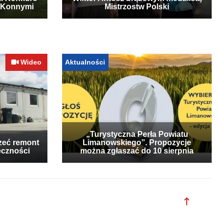
ki Konkurs
Wiktor Antosz brązowym medalistą
 Konnymi
Mistrzostw Polski
Wideo
Aktualności
„Turystyczna Perła Powiatu
zeć remont
Limanowskiego”. Propozycje
eczności
można zgłaszać do 10 sierpnia