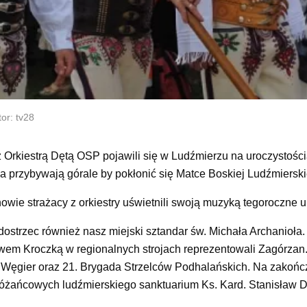
or: tv28
 Orkiestrą Dętą OSP pojawili się w Ludźmierzu na uroczystośc
 przybywają górale by pokłonić się Matce Boskiej Ludźmierski
e strażacy z orkiestry uświetnili swoją muzyką tegoroczne ur
trzec również nasz miejski sztandar św. Michała Archanioła. O
awem Kroczką w regionalnych strojach reprezentowali Zagórzan
i i Węgier oraz 21. Brygada Strzelców Podhalańskich. Na zakoń
óżańcowych ludźmierskiego sanktuarium Ks. Kard. Stanisław D