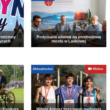
rodzinny
Podpisano umowę na przebudowę
zycach
mostu w Laskowej
Aktualności
Wideo