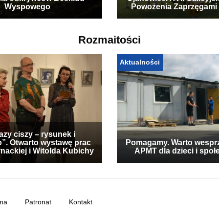
ia odkrywców Beskidu
Ujanowice. XVII Galicyjs
Wyspowego
Powożenia Zaprzęgami
Rozmaitości
Aktualności
zy ciszy – rysunek i
”. Otwarto wystawę prac
Pomagamy. Warto wespr
nackiej i Witolda Kubichy
APMT dla dzieci i społ
ma
Patronat
Kontakt