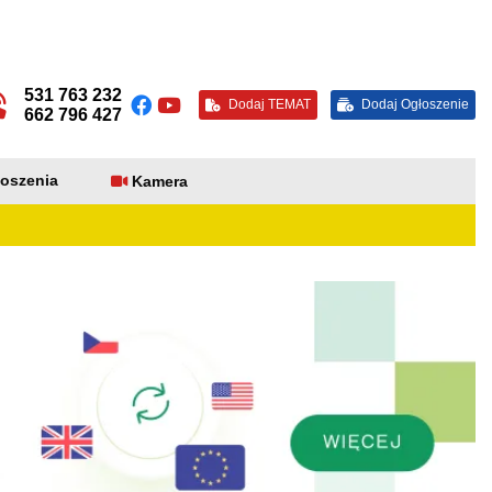
531 763 232
Dodaj TEMAT
Dodaj Ogłoszenie
662 796 427
oszenia
Kamera