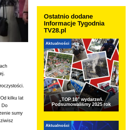
Ostatnio dodane
Informacje Tygodnia
TV28.pl
Aktualności
iach
ej.
oczystości.
d kilku lat
„TOP 10” wydarzeń.
Podsumowaliśmy 2025 rok
. Do
czenie sumy
ziwisz
Aktualności