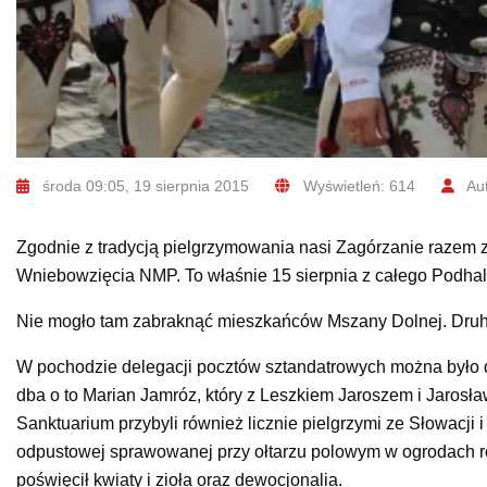
środa 09:05, 19 sierpnia 2015
Wyświetleń: 614
Aut
Zgodnie z tradycją pielgrzymowania nasi Zagórzanie razem z
Wniebowzięcia NMP. To właśnie 15 sierpnia z całego Podhala
Nie mogło tam zabraknąć mieszkańców Mszany Dolnej. Druhowi
W pochodzie delegacji pocztów sztandatrowych można było dos
dba o to Marian Jamróz, który z Leszkiem Jaroszem i Jarosł
Sanktuarium przybyli również licznie pielgrzymi ze Słowacj
odpustowej sprawowanej przy ołtarzu polowym w ogrodach r
poświęcił kwiaty i zioła oraz dewocjonalia.