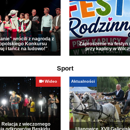
anie” wrócili z nagrodą z
opolskiego Konkursu
Zaproszenie na festyn 
aj i tańcz na ludowo!”
przy kaplicy w Wilc
Sport
Wideo
Aktualności
. Relacja z wieczornego