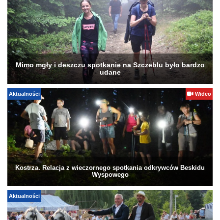
Mimo mgły i deszczu spotkanie na Szczeblu było bardzo
udane
Aktualności
Wideo
Kostrza. Relacja z wieczornego spotkania odkrywców Beskidu
Wyspowego
Aktualności