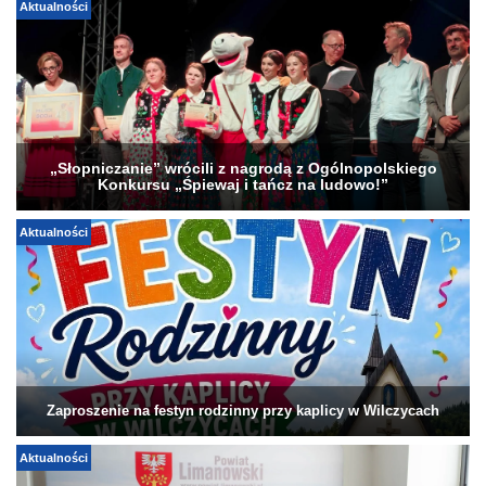
Aktualności
„Słopniczanie” wrócili z nagrodą z Ogólnopolskiego
Konkursu „Śpiewaj i tańcz na ludowo!”
Aktualności
Zaproszenie na festyn rodzinny przy kaplicy w Wilczycach
Aktualności