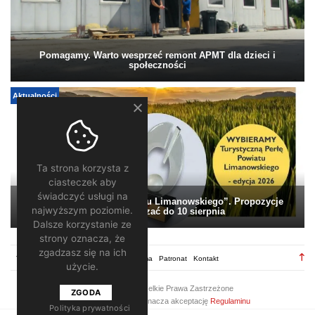
Pomagamy. Warto wesprzeć remont APMT dla dzieci i
społeczności
Aktualności
Ta strona korzysta z
ciasteczek aby
świadczyć usługi na
„Turystyczna Perła Powiatu Limanowskiego”. Propozycje
najwyższym poziomie.
można zgłaszać do 10 sierpnia
Dalsze korzystanie ze
strony oznacza, że
zgadzasz się na ich
TV28.pl
Regulamin
Redakcja
Reklama
Patronat
Kontakt
użycie.
2026 ©
TV28
/ Wszelkie Prawa Zastrzeżone
ZGODA
Korzystanie z portalu oznacza akceptację
Regulaminu
Polityka prywatności