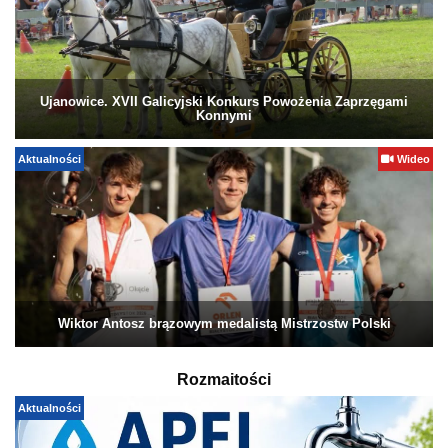
Ujanowice. XVII Galicyjski Konkurs Powożenia Zaprzęgami
Konnymi
Aktualności
Wideo
Wiktor Antosz brązowym medalistą Mistrzostw Polski
Rozmaitości
Aktualności