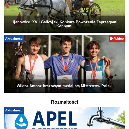
Ujanowice. XVII Galicyjski Konkurs Powożenia Zaprzęgami
Konnymi
Aktualności
Wideo
Wiktor Antosz brązowym medalistą Mistrzostw Polski
Rozmaitości
Aktualności