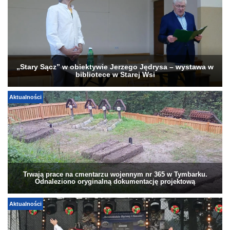
„Stary Sącz” w obiektywie Jerzego Jędrysa – wystawa w
bibliotece w Starej Wsi
Aktualności
Trwają prace na cmentarzu wojennym nr 365 w Tymbarku.
Odnaleziono oryginalną dokumentację projektową
Aktualności