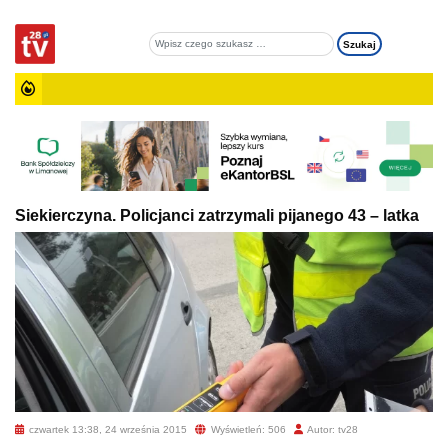
Siekierczyna. Policjanci zatrzymali pijanego 43 – latka
czwartek 13:38, 24 września 2015
Wyświetleń: 506
Autor: tv28