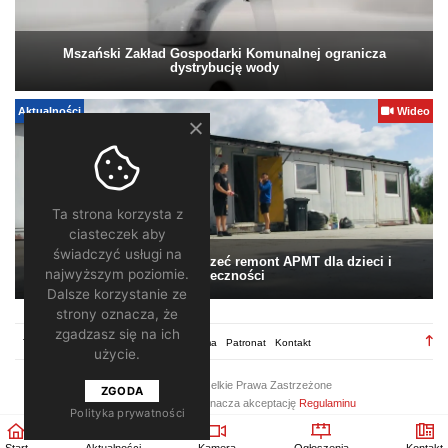
Mszański Zakład Gospodarki Komunalnej ogranicza
dystrybucję wody
Aktualności
Wideo
Ta strona korzysta z
ciasteczek aby
świadczyć usługi na
Pomagamy. Warto wesprzeć remont APMT dla dzieci i
najwyższym poziomie.
społeczności
Dalsze korzystanie ze
strony oznacza, że
zgadzasz się na ich
TV28.pl
Regulamin
Redakcja
Reklama
Patronat
Kontakt
użycie.
2026 ©
TV28
/ Wszelkie Prawa Zastrzeżone
ZGODA
Korzystanie z portalu oznacza akceptację
Regulaminu
Polityka prywatności