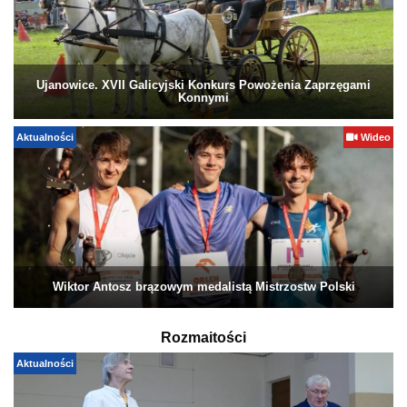
Ujanowice. XVII Galicyjski Konkurs Powożenia Zaprzęgami
Konnymi
Aktualności
Wideo
Wiktor Antosz brązowym medalistą Mistrzostw Polski
Rozmaitości
Aktualności