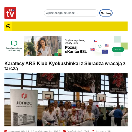
Karatecy ARS Klub Kyokushinkai z Sieradza wracają z
tarczą
czwartek 09:48, 15 października 2015
Wyświetleń: 743
Autor: tv28