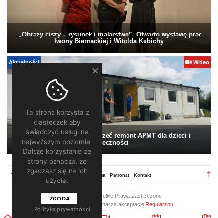
„Obrazy ciszy – rysunek i malarstwo”. Otwarto wystawę prac
Iwony Biernackiej i Witolda Kubichy
Aktualności
Wideo
Ta strona korzysta z
ciasteczek aby
świadczyć usługi na
Pomagamy. Warto wesprzeć remont APMT dla dzieci i
najwyższym poziomie.
społeczności
Dalsze korzystanie ze
strony oznacza, że
zgadzasz się na ich
TV28.pl
Regulamin
Redakcja
Reklama
Patronat
Kontakt
użycie.
2026 ©
TV28
/ Wszelkie Prawa Zastrzeżone
ZGODA
Korzystanie z portalu oznacza akceptację
Regulaminu
Polityka prywatności