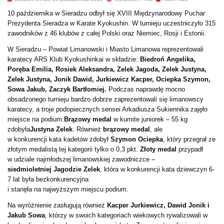
10 października w Sieradzu odbył się XVIII Międzynarodowy Puchar
Prezydenta Sieradza w Karate Kyokushin. W turnieju uczestniczyło 315
zawodników z 46 klubów z całej Polski oraz Niemiec, Rosji i Estonii.
W Sieradzu – Powiat Limanowski i Miasto Limanowa reprezentowali
karatecy ARS Klub Kyokushinkai w składzie:
Biedroń Angelika,
Poręba Emilia, Rosiek Aleksandra, Zelek Jagoda, Zelek Justyna,
Zelek Justyna, Jonik Dawid, Jurkiewicz Kacper, Ociepka Szymon,
Sowa Jakub, Zaczyk Bartłomiej.
Podczas naprawdę mocno
obsadzonego turnieju bardzo dobrze zaprezentowali się limanowscy
karatecy, a troje podopiecznych sensei Arkadiusza Sukiennika zajęło
miejsce na podium.
Brązowy medal
w kumite juniorek – 55 kg
zdobyła
Justyna Zelek
. Również
brązowy medal
, ale
w konkurencji kata kadetów zdobył
Szymon Ociepka
, który przegrał ze
złotym medalistą tej kategorii tylko o 0,3 pkt.
Złoty medal
przypadł
w udziale najmłodszej limanowskiej zawodniczce –
siedmioletniej
Jagodzie Zelek
, która w konkurencji kata dziewczyn 6-
7 lat była bezkonkurencyjna
i stanęła na najwyższym miejscu podium.
Na wyróżnienie zasługują również
Kacper Jurkiewicz, Dawid Jonik i
Jakub Sowa
, którzy w swoich kategoriach wiekowych rywalizowali w