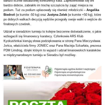
bardzo licznie obsadzonej konkurencji kata. Zaprezentowali się oni
bardzo dobrze, zabrakło im trochę szczęścia by zająć miejsca na
podium. Tuż za podium uplasowały się również młodziczki –
Angelika
Biedroń
(w kumite -50 kg) oraz
Justyna Zelek
(w kumite +50 kg), które
po dobrych walkach decyzją sędziów przegrały swoje walki o wejście do
finałowych czwórek.
Udział w sieradzkim turnieju to kolejne bezcenne doświadczenie, o jakie
wzbogacili się limanowscy karatecy. Członkowie ARS Klub
Kyokushinkai kierują słowa podziękowania w stronę Pana Mieczysława
Jońca, właściciela firmy JONIEC oraz Pana Macieja Szkarłata, prezesa
PDM Limdrog, dzięki którym to wyjazd i udział limanowskich karateków
w międzynarodowym turnieju w Sieradzu był możliwy.