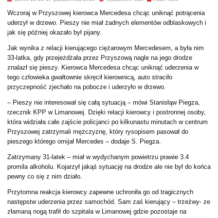
Wczoraj w Przyszowej kierowca Mercedesa chcąc uniknąć potrącenia
uderzył w drzewo. Pieszy nie miał żadnych elementów odblaskowych i
jak się później okazało był pijany.
Jak wynika z relacji kierującego ciężarowym Mercedesem, a była nim
33-latka, gdy przejeżdżała przez Przyszową nagle na jego drodze
znalazł się pieszy. Kierowca Mercedesa chcąc uniknąć uderzenia w
tego człowieka gwałtownie skręcił kierownicą, auto straciło
przyczepność zjechało na pobocze i uderzyło w drzewo.
– Pieszy nie interesował się całą sytuacją – mówi Stanisłąw Piegza,
rzecznik KPP w Limanowej. Dzięki relacji kierowcy i postronnej osoby,
która widziała całe zajście policjanci po kilkunastu minutach w centrum
Przyszowej zatrzymali mężczyznę, który rysopisem pasował do
pieszego którego omijał Mercedes – dodaje S. Piegza.
Zatrzymany 31-latek – miał
w wydychanym powietrzu prawie 3.4
promila alkoholu. Kojarzył jakąś sytuację na drodze ale nie był do końca
pewny co się z nim działo.
Przytomna reakcja kierowcy zapewne uchroniła go od tragicznych
następstw uderzenia przez samochód. Sam zaś kierujący – trzeźwy- ze
złamaną nogą trafił do szpitala w Limanowej gdzie pozostaje na