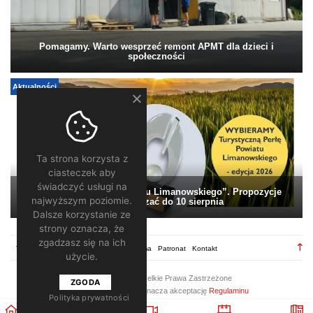
Pomagamy. Warto wesprzeć remont APMT dla dzieci i
społeczności
Aktualności
Ta strona korzysta z
ciasteczek aby
świadczyć usługi na
„Turystyczna Perła Powiatu Limanowskiego”. Propozycje
najwyższym poziomie.
można zgłaszać do 10 sierpnia
Dalsze korzystanie ze
strony oznacza, że
zgadzasz się na ich
TV28.pl
Regulamin
Redakcja
Reklama
Patronat
Kontakt
użycie.
2026 ©
TV28
/ Wszelkie Prawa Zastrzeżone
ZGODA
Korzystanie z portalu oznacza akceptację
Regulaminu
Polityka prywatności