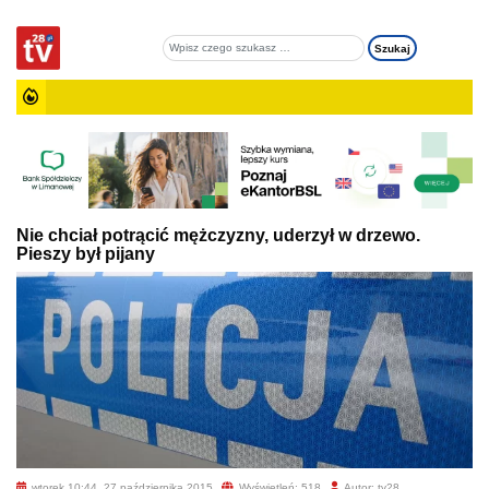
Nie chciał potrącić mężczyzny, uderzył w drzewo.
Pieszy był pijany
wtorek 10:44, 27 października 2015
Wyświetleń: 518
Autor: tv28