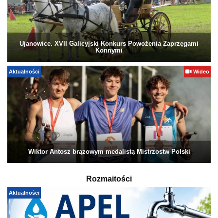
Ujanowice. XVII Galicyjski Konkurs Powożenia Zaprzęgami
Konnymi
Aktualności
Wideo
Wiktor Antosz brązowym medalistą Mistrzostw Polski
Rozmaitości
Aktualności