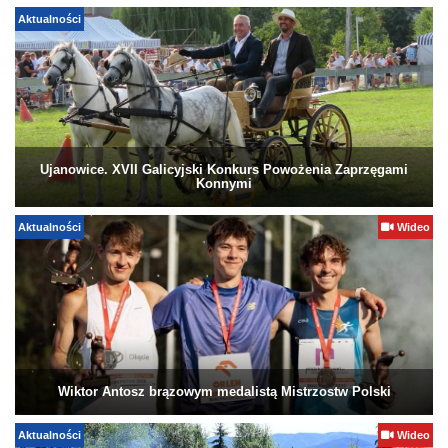
Aktualności
Ujanowice. XVII Galicyjski Konkurs Powożenia Zaprzęgami
Konnymi
Aktualności
Wideo
Wiktor Antosz brązowym medalistą Mistrzostw Polski
Aktualności
Wideo