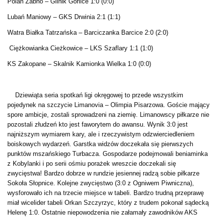
Polan Żabno – Glinik Gorlice 1:0 (0:0)
Lubań Maniowy – GKS Drwinia 2:1 (1:1)
Watra Białka Tatrzańska – Barciczanka Barcice 2:0 (2:0)
Ciężkowianka Cieżkowice – LKS Szaflary 1:1 (1:0)
KS Zakopane – Skalnik Kamionka Wielka 1:0 (0:0)
Dziewiąta seria spotkań ligi okręgowej to przede wszystkim
pojedynek na szczycie Limanovia – Olimpia Pisarzowa. Goście mający
spore ambicje, zostali sprowadzeni na ziemię. Limanowscy piłkarze nie
pozostali złudzeń kto jest faworytem do awansu. Wynik 3:0 jest
najniższym wymiarem kary, ale i rzeczywistym odzwierciedleniem
boiskowych wydarzeń. Garstka widzów doczekała się pierwszych
punktów mszańskiego Turbacza. Gospodarze podejmowali beniaminka
z Kobylanki i po serii ośmiu porażek wreszcie doczekali się
zwycięstwa! Bardzo dobrze w rundzie jesiennej radzą sobie piłkarze
Sokoła Słopnice. Kolejne zwycięstwo (3:0 z Ogniwem Piwniczna),
wysforowało ich na trzecie miejsce w tabeli. Bardzo trudną przeprawę
miał wicelider tabeli Orkan Szczyrzyc, który z trudem pokonał sądecką
Helenę 1:0. Ostatnie niepowodzenia nie załamały zawodników AKS