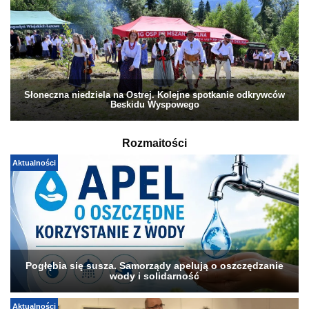
Słoneczna niedziela na Ostrej. Kolejne spotkanie odkrywców
Beskidu Wyspowego
Rozmaitości
Aktualności
Pogłębia się susza. Samorządy apelują o oszczędzanie
wody i solidarność
Aktualności