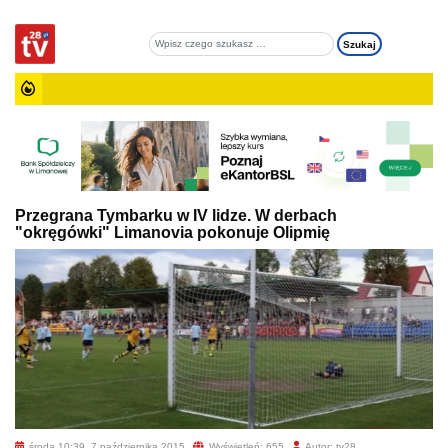
Przegrana Tymbarku w IV lidze. W derbach
"okręgówki" Limanovia pokonuje Olipmię
środa 10:39, 7 października 2015
Wyświetleń: 655
Autor: tv28