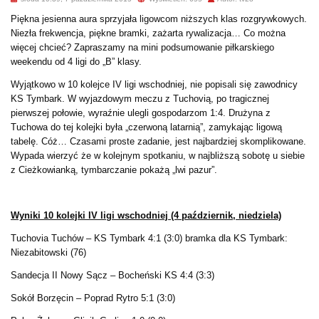
Piękna jesienna aura sprzyjała ligowcom niższych klas rozgrywkowych.
Niezła frekwencja, piękne bramki, zażarta rywalizacja… Co można
więcej chcieć? Zapraszamy na mini podsumowanie piłkarskiego
weekendu od 4 ligi do „B” klasy.
Wyjątkowo w 10 kolejce IV ligi wschodniej, nie popisali się zawodnicy
KS Tymbark. W wyjazdowym meczu z Tuchovią, po tragicznej
pierwszej połowie, wyraźnie ulegli gospodarzom 1:4. Drużyna z
Tuchowa do tej kolejki była „czerwoną latarnią”, zamykając ligową
tabelę. Cóż… Czasami proste zadanie, jest najbardziej skomplikowane.
Wypada wierzyć że w kolejnym spotkaniu, w najbliższą sobotę u siebie
z Cieżkowianką, tymbarczanie pokażą „lwi pazur”.
Wyniki 10 kolejki IV ligi wschodniej (4 październik, niedziela)
Tuchovia Tuchów – KS Tymbark 4:1 (3:0) bramka dla KS Tymbark:
Niezabitowski (76)
Sandecja II Nowy Sącz – Bocheński KS 4:4 (3:3)
Sokół Borzęcin – Poprad Rytro 5:1 (3:0)