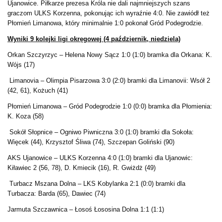
Ujanowice. Piłkarze prezesa Króla nie dali najmniejszych szans
graczom ULKS Korzenna, pokonując ich wyraźnie 4:0. Nie zawiódł też
Płomień Limanowa, który minimalnie 1:0 pokonał Gród Podegrodzie.
Wyniki 9 kolejki ligi okręgowej (4 październik, niedziela)
Orkan Szczyrzyc – Helena Nowy Sącz 1:0 (1:0) bramka dla Orkana: K.
Wójs (17)
Limanovia – Olimpia Pisarzowa 3:0 (2:0) bramki dla Limanovii: Wsół 2
(42, 61), Kożuch (41)
Płomień Limanowa – Gród Podegrodzie 1:0 (0:0) bramka dla Płomienia:
K. Koza (58)
Sokół Słopnice – Ogniwo Piwniczna 3:0 (1:0) bramki dla Sokoła:
Więcek (44), Krzysztof Śliwa (74), Szczepan Goliński (90)
AKS Ujanowice – ULKS Korzenna 4:0 (1:0) bramki dla Ujanowic:
Kiławiec 2 (56, 78), D. Kmiecik (16), R. Gwiżdż (49)
Turbacz Mszana Dolna – LKS Kobylanka 2:1 (0:0) bramki dla
Turbacza: Barda (65), Dawiec (74)
Jarmuta Szczawnica – Łosoś Łososina Dolna 1:1 (1:1)