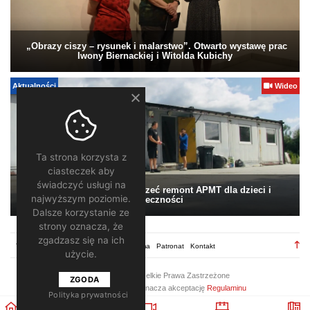
„Obrazy ciszy – rysunek i malarstwo”. Otwarto wystawę prac
Iwony Biernackiej i Witolda Kubichy
Aktualności
Wideo
Ta strona korzysta z
ciasteczek aby
świadczyć usługi na
Pomagamy. Warto wesprzeć remont APMT dla dzieci i
najwyższym poziomie.
społeczności
Dalsze korzystanie ze
strony oznacza, że
zgadzasz się na ich
TV28.pl
Regulamin
Redakcja
Reklama
Patronat
Kontakt
użycie.
2026 ©
TV28
/ Wszelkie Prawa Zastrzeżone
ZGODA
Korzystanie z portalu oznacza akceptację
Regulaminu
Polityka prywatności