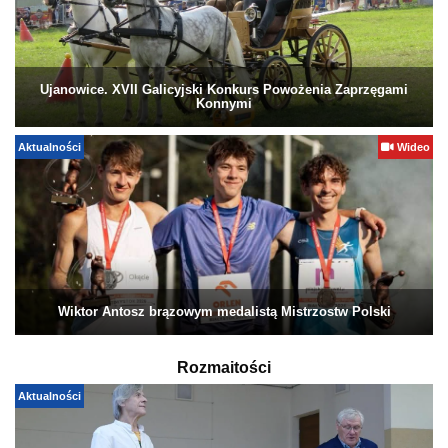
Ujanowice. XVII Galicyjski Konkurs Powożenia Zaprzęgami
Konnymi
Aktualności
Wideo
Wiktor Antosz brązowym medalistą Mistrzostw Polski
Rozmaitości
Aktualności