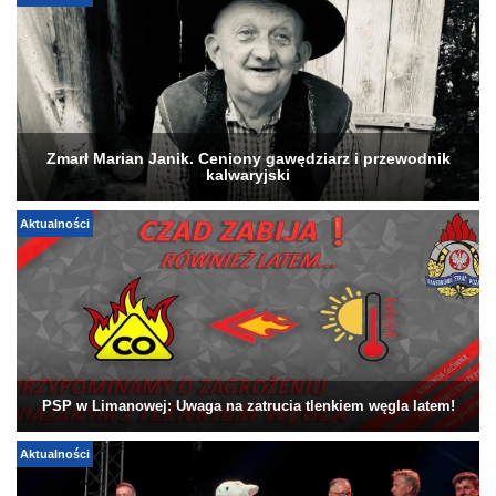
Zmarł Marian Janik. Ceniony gawędziarz i przewodnik
kalwaryjski
Aktualności
PSP w Limanowej: Uwaga na zatrucia tlenkiem węgla latem!
Aktualności