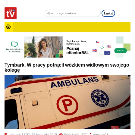
Tymbark. W pracy potrącił wózkiem widłowym swojego
kolegę
czwartek 14:53, 26 listopada 2015
Wyświetleń: 537
Autor: tv28