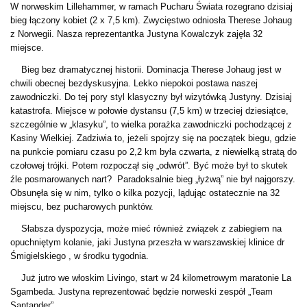
W norweskim Lillehammer, w ramach Pucharu Świata rozegrano dzisiaj
bieg łączony kobiet (2 x 7,5 km). Zwycięstwo odniosła Therese Johaug
z Norwegii. Nasza reprezentantka Justyna Kowalczyk zajęła 32
miejsce.
Bieg bez dramatycznej historii. Dominacja Therese Johaug jest w
chwili obecnej bezdyskusyjna. Lekko niepokoi postawa naszej
zawodniczki. Do tej pory styl klasyczny był wizytówką Justyny. Dzisiaj
katastrofa. Miejsce w połowie dystansu (7,5 km) w trzeciej dziesiątce,
szczególnie w „klasyku”, to wielka porażka zawodniczki pochodzącej z
Kasiny Wielkiej. Zadziwia to, jeżeli spojrzy się na początek biegu, gdzie
na punkcie pomiaru czasu po 2,2 km była czwarta, z niewielką stratą do
czołowej trójki. Potem rozpoczął się „odwrót”. Być może był to skutek
źle posmarowanych nart? Paradoksalnie bieg „łyżwą” nie był najgorszy.
Obsunęła się w nim, tylko o kilka pozycji, lądując ostatecznie na 32
miejscu, bez pucharowych punktów.
Słabsza dyspozycja, może mieć również związek z zabiegiem na
opuchniętym kolanie, jaki Justyna przeszła w warszawskiej klinice dr
Śmigielskiego , w środku tygodnia.
Już jutro we włoskim Livingo, start w 24 kilometrowym maratonie La
Sgambeda. Justyna reprezentować będzie norweski zespół „Team
Santander”.