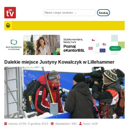
Dalekie miejsce Justyny Kowalczyk w Lillehammer
sobota 13:59, 5 grudnia 2015
Wyświetleń: 691
Autor: tv28