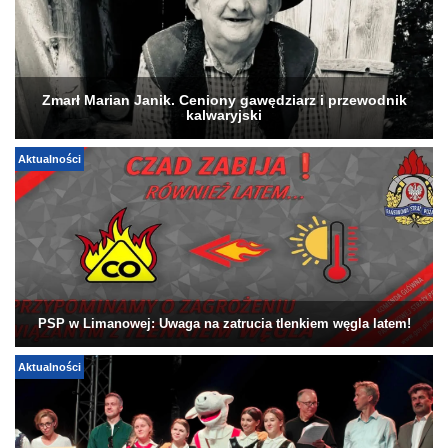
Zmarł Marian Janik. Ceniony gawędziarz i przewodnik
kalwaryjski
Aktualności
PSP w Limanowej: Uwaga na zatrucia tlenkiem węgla latem!
Aktualności