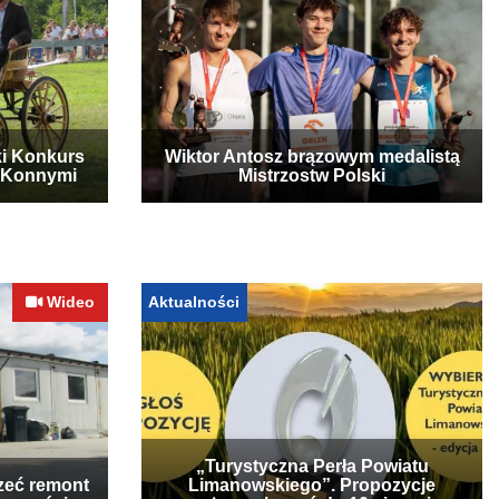
ki Konkurs
Wiktor Antosz brązowym medalistą
 Konnymi
Mistrzostw Polski
Wideo
Aktualności
„Turystyczna Perła Powiatu
zeć remont
Limanowskiego”. Propozycje