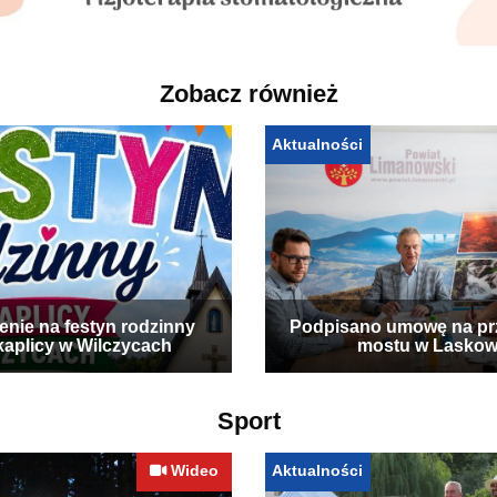
Zobacz również
Aktualności
enie na festyn rodzinny
Podpisano umowę na p
kaplicy w Wilczycach
mostu w Laskow
Sport
Wideo
Aktualności