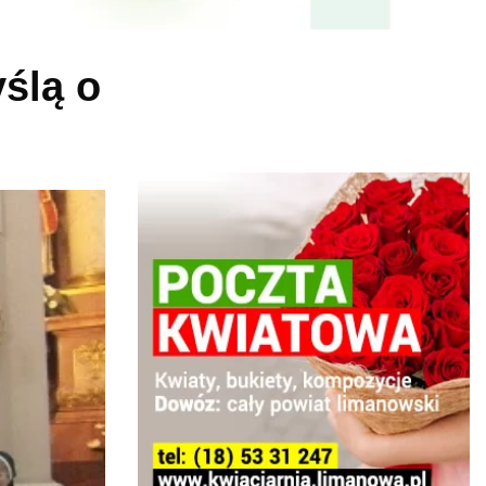
yślą o