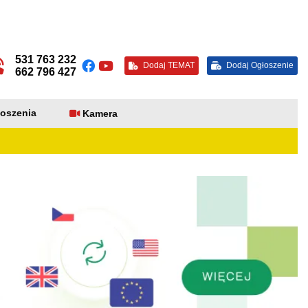
531 763 232
Dodaj TEMAT
Dodaj Ogłoszenie
662 796 427
oszenia
Kamera