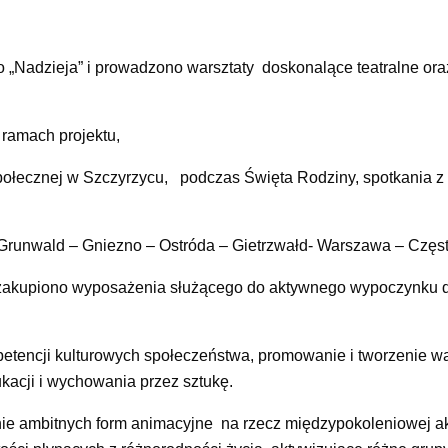
o „Nadzieja” i prowadzono warsztaty doskonalące teatralne or
 ramach projektu,
łecznej w Szczyrzycu, podczas Święta Rodziny, spotkania z
 Grunwald – Gniezno – Ostróda – Gietrzwałd- Warszawa – Czę
 zakupiono wyposażenia służącego do aktywnego wypoczynku dzi
petencji kulturowych społeczeństwa, promowanie i tworzenie 
ukacji i wychowania przez sztukę.
nie ambitnych form animacyjne na rzecz międzypokoleniowej ak