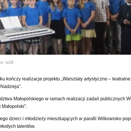
or: tv28
 kończy realizacje projektu „Warsztaty artystyczno – teatraln
"Nadzieja".
ewództwa Małopolskiego w ramach realizacji zadań publicznych
 Małopolski”.
o dzieci i młodzieży mieszkających w parafii Wilkowisko pop
łodych talentów.