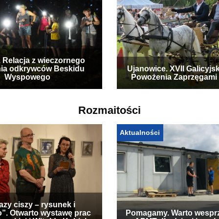
. Relacja z wieczornego
ia odkrywców Beskidu
Ujanowice. XVII Galicyjs
Wyspowego
Powożenia Zaprzęgami
Rozmaitości
Aktualności
zy ciszy – rysunek i
”. Otwarto wystawę prac
Pomagamy. Warto wespr