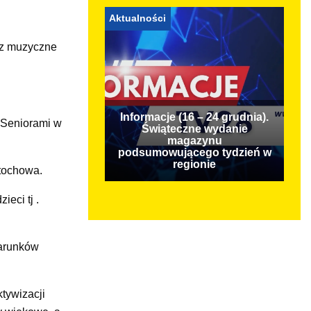
Aktualności
az muzyczne
Informacje (16 – 24 grudnia).
 Seniorami w
Świąteczne wydanie
magazynu
podsumowującego tydzień w
regionie
stochowa.
eci tj .
warunków
tywizacji