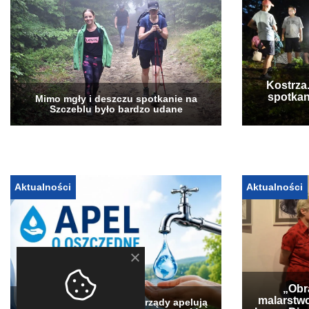
Kostrza
spotkan
Mimo mgły i deszczu spotkanie na
Szczeblu było bardzo udane
Aktualności
Aktualności
„Obra
malarstwo
Pogłębia się susza. Samorządy apelują