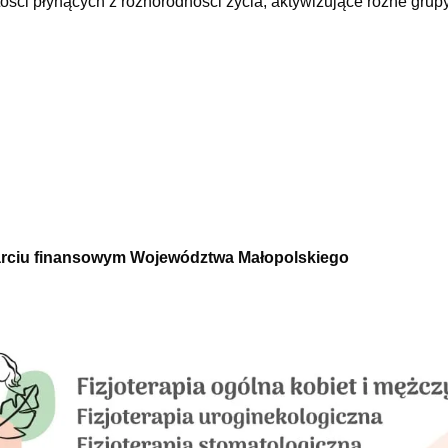
tości płynących z różnorodności życia, aktywizujące różne grup
parciu finansowym Województwa Małopolskiego