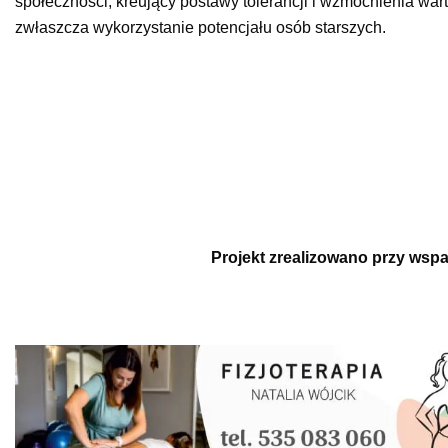
społeczności, kreujący postawy tolerancji i wzmocnienia war
zwłaszcza wykorzystanie potencjału osób starszych.
Projekt zrealizowano przy ws