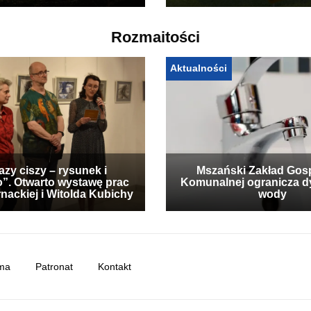
Rozmaitości
Aktualności
zy ciszy – rysunek i
Mszański Zakład Gos
”. Otwarto wystawę prac
Komunalnej ogranicza d
nackiej i Witolda Kubichy
wody
ma
Patronat
Kontakt