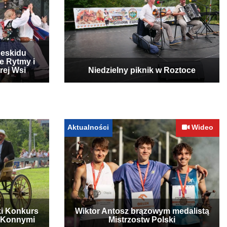
Beskidu
e Rytmy i
rej Wsi
Niedzielny piknik w Roztoce
Aktualności
Wideo
ki Konkurs
Wiktor Antosz brązowym medalistą
 Konnymi
Mistrzostw Polski