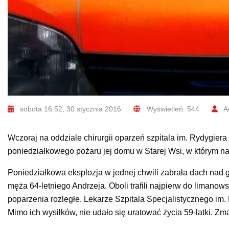
sobota 16:52, 30 stycznia 2016
Wyświetleń: 544
Au
Wczoraj na oddziale chirurgii oparzeń szpitala im. Rydygiera
poniedziałkowego pożaru jej domu w Starej Wsi, w którym 
Poniedziałkowa eksplozja w jednej chwili zabrała dach nad gło
męża 64-letniego Andrzeja. Oboli trafili najpierw do limanow
poparzenia rozległe. Lekarze Szpitala Specjalistycznego im.
Mimo ich wysiłków, nie udało się uratować życia 59-latki. Zm