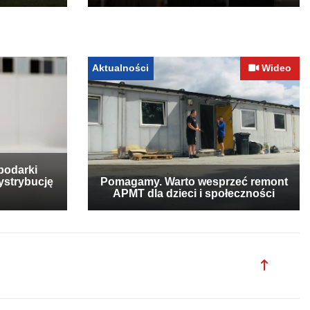
Aktualności
Wideo
podarki
ystrybucję
Pomagamy. Warto wesprzeć remont
APMT dla dzieci i społeczności