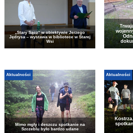
Trwaj
wojenn
„Stary Sącz” w obiektywie Jerzego
Odna
Jędrysa – wystawa w bibliotece w Starej
doku
Wsi
Aktualności
Aktualności
Kostrza
spotkan
Mimo mgły i deszczu spotkanie na
Szczeblu było bardzo udane