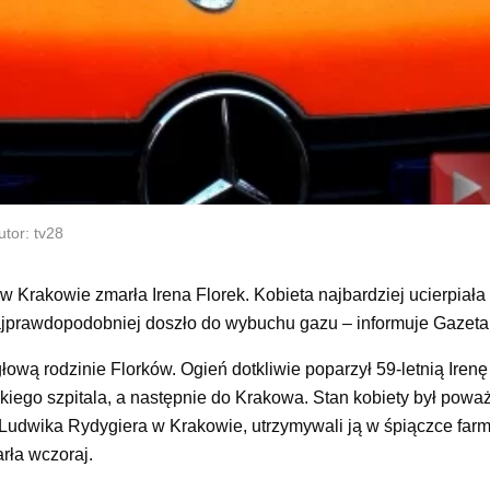
tor: tv28
 w Krakowie zmarła Irena Florek. Kobieta najbardziej ucierpiał
najprawdopodobniej doszło do wybuchu gazu – informuje Gazet
wą rodzinie Florków. Ogień dotkliwie poparzył 59-letnią Irenę F
skiego szpitala, a następnie do Krakowa. Stan kobiety był poważ
 Ludwika Rydygiera w Krakowie, utrzymywali ją w śpiączce farm
arła wczoraj.