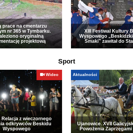
ą prace na cmentarzu
ym nr 365 w Tymbarku.
XIII Festiwal Kultury 
leziono oryginalną
Wyspowego „Beskidzki
mentację projektową
Smaki” zawitał do Sta
Sport
Wideo
Aktualności
. Relacja z wieczornego
ia odkrywców Beskidu
Ujanowice. XVII Galicyjs
Wyspowego
Powożenia Zaprzęgami