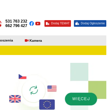
531 763 232
Dodaj TEMAT
Dodaj Ogłoszenie
662 796 427
oszenia
Kamera