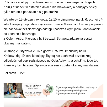
Policjanci apelują o zachowanie ostrożności i rozwagę na drogach.
Kolizji stłuczek w ostatnich dniach nie brakowało, a padający śnieg
tylko utrudnia poruszanie się po drodze.
We wtorek 19 stycznia ok godz: 12:10 w Limanowej na ul. Rzecznej 37-
letni kierujący pojazdem ciężarowym marki Volvo na łuku drogi w prawo
nie zachował bezpiecznego odstępu podczas wymijania i doprowadził
do zderzenia bocznego
z Oplem Astra. Kierujący byli trzeźwi. Sprawca zdarzenia został
ukarany mandatem.
W środę 20 stycznia 2016 o godz: 12:50 w Limanowej na ul.
Krakowskiej 19-letni kierujący Toyotą nie zachował bezpiecznej
odległości od poprzedzającego go Opla Astry i „najechał” na jego tył.
Kierujący byli trzeźwi. Sprawca zdarzenia został ukarany mandatem.
Fot.:arch. TV28