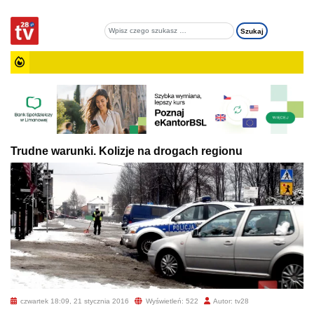
Trudne warunki. Kolizje na drogach regionu
czwartek 18:09, 21 stycznia 2016
Wyświetleń: 522
Autor: tv28