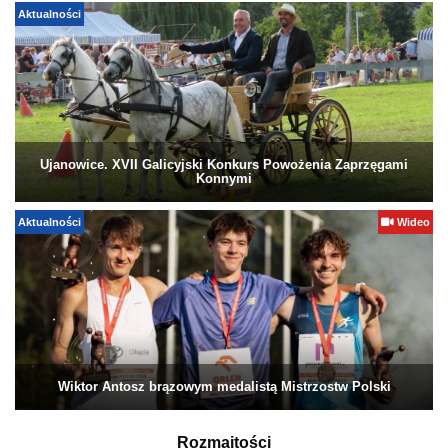
Aktualności
Ujanowice. XVII Galicyjski Konkurs Powożenia Zaprzęgami
Konnymi
Aktualności
Wideo
Wiktor Antosz brązowym medalistą Mistrzostw Polski
Rozmaitości