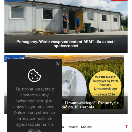
Pomagamy. Warto wesprzeć remont APMT dla dzieci i
społeczności
Aktualności
Ta strona korzysta z
ciasteczek aby
świadczyć usługi na
„Turystyczna Perła Powiatu Limanowskiego”. Propozycje
najwyższym poziomie.
można zgłaszać do 10 sierpnia
Dalsze korzystanie ze
strony oznacza, że
zgadzasz się na ich
TV28.pl
Regulamin
Redakcja
Reklama
Patronat
Kontakt
użycie.