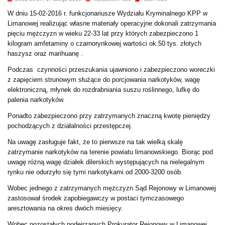
W dniu 15-02-2016 r. funkcjonariusze Wydziału Kryminalnego KPP w
Limanowej realizując własne materiały operacyjne dokonali zatrzymania
pięciu mężczyzn w wieku 22-33 lat przy których zabezpieczono 1
kilogram amfetaminy o czarnorynkowej wartości ok.50 tys. złotych
haszysz oraz marihuanę .
Podczas czynności przeszukania ujawniono i zabezpieczono woreczki
z zapięciem strunowym służące do porcjowania narkotyków, wagę
elektroniczną, młynek do rozdrabniania suszu roślinnego, lufkę do
palenia narkotyków.
Ponadto zabezpieczono przy zatrzymanych znaczną kwotę pieniędzy
pochodzących z działalności przestępczej.
Na uwagę zasługuje fakt, że to pierwsze na tak wielką skalę
zatrzymanie narkotyków na terenie powiatu limanowskiego. Biorąc pod
uwagę różną wagę działek dilerskich występujących na nielegalnym
rynku nie odurzyło się tymi narkotykami od 2000-3200 osób.
Wobec jednego z zatrzymanych mężczyzn Sąd Rejonowy w Limanowej
zastosował środek zapobiegawczy w postaci tymczasowego
aresztowania na okres dwóch miesięcy.
Wobec pozostałych podejrzanych Prokurator Rejonowy w Limanowej