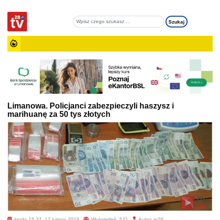
Limanowa. Policjanci zabezpieczyli haszysz i
marihuanę za 50 tys złotych
środa 15:37, 17 lutego 2016
Wyświetleń: 521
Autor: tv28