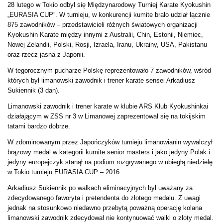
28 lutego w Tokio odbył się Międzynarodowy Turniej Karate Kyokushin
„EURASIA CUP”. W turnieju, w konkurencji kumite brało udział łącznie
875 zawodników – przedstawicieli różnych światowych organizacji
Kyokushin Karate między innymi z Australii, Chin, Estonii, Niemiec,
Nowej Zelandii, Polski, Rosji, Izraela, Iranu, Ukrainy, USA, Pakistanu
oraz rzecz jasna z Japonii.
W tegorocznym pucharze Polskę reprezentowało 7 zawodników, wśród
których był limanowski zawodnik i trener karate sensei Arkadiusz
Sukiennik (3 dan).
Limanowski zawodnik i trener karate w klubie ARS Klub Kyokushinkai
działającym w ZSS nr 3 w Limanowej zaprezentował się na tokijskim
tatami bardzo dobrze.
W zdominowanym przez Japończyków turnieju limanowianin wywalczył
brązowy medal w kategorii kumite senior masters i jako jedyny Polak i
jedyny europejczyk stanął na podium rozgrywanego w ubiegłą niedzielę
w Tokio turnieju EURASIA CUP – 2016.
Arkadiusz Sukiennik po walkach eliminacyjnych był uważany za
zdecydowanego faworyta i pretendenta do złotego medalu. Z uwagi
jednak na stosunkowo niedawno przebytą poważną operację kolana
limanowski zawodnik zdecydował nie kontynuować walki o złoty medal.