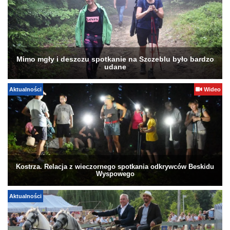
Mimo mgły i deszczu spotkanie na Szczeblu było bardzo
udane
Aktualności
Wideo
Kostrza. Relacja z wieczornego spotkania odkrywców Beskidu
Wyspowego
Aktualności