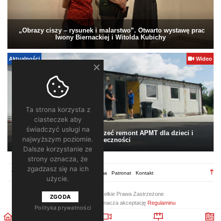
„Obrazy ciszy – rysunek i malarstwo”. Otwarto wystawę prac
Iwony Biernackiej i Witolda Kubichy
Aktualności
Wideo
Ta strona korzysta z
ciasteczek aby
świadczyć usługi na
Pomagamy. Warto wesprzeć remont APMT dla dzieci i
najwyższym poziomie.
społeczności
Dalsze korzystanie ze
strony oznacza, że
zgadzasz się na ich
TV28.pl
Regulamin
Redakcja
Reklama
Patronat
Kontakt
użycie.
2026 ©
TV28
/ Wszelkie Prawa Zastrzeżone
ZGODA
Korzystanie z portalu oznacza akceptację
Regulaminu
Polityka prywatności