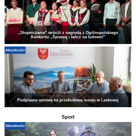
„Słopniczanie” wrócili z nagrodą z Ogólnopolskiego
Konkursu „Śpiewaj i tańcz na ludowo!”
Aktualności
Podpisano umowę na przebudowę mostu w Laskowej
Sport
Aktualności