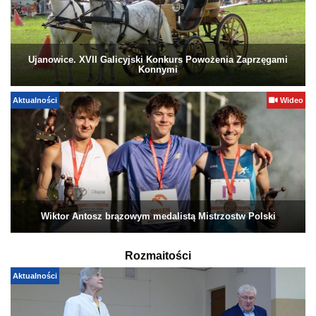
Ujanowice. XVII Galicyjski Konkurs Powożenia Zaprzęgami
Konnymi
Aktualności
Wideo
Wiktor Antosz brązowym medalistą Mistrzostw Polski
Rozmaitości
Aktualności