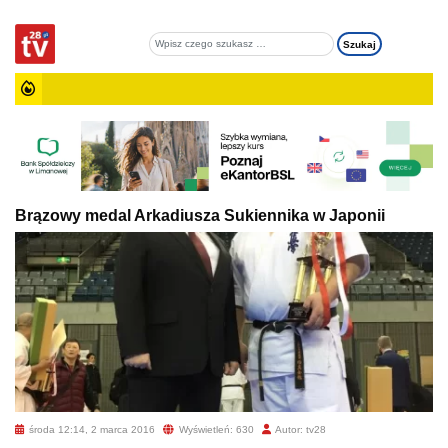
Brązowy medal Arkadiusza Sukiennika w Japonii
środa 12:14, 2 marca 2016
Wyświetleń: 630
Autor: tv28