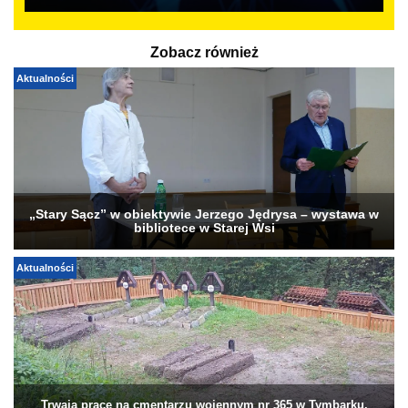
Zobacz również
Aktualności
„Stary Sącz” w obiektywie Jerzego Jędrysa – wystawa w
bibliotece w Starej Wsi
Aktualności
Trwają prace na cmentarzu wojennym nr 365 w Tymbarku.