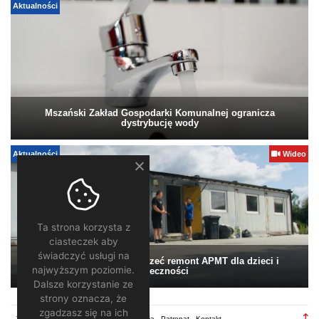
Aktualności
Mszański Zakład Gospodarki Komunalnej ogranicza
dystrybucję wody
Aktualności
Wideo
Ta strona korzysta z
ciasteczek aby
świadczyć usługi na
Pomagamy. Warto wesprzeć remont APMT dla dzieci i
najwyższym poziomie.
społeczności
Dalsze korzystanie ze
strony oznacza, że
zgadzasz się na ich