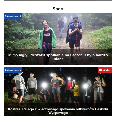
Sport
Aktualności
Mimo mgły i deszczu spotkanie na Szczeblu było bardzo
udane
Aktualności
Wideo
Kostrza. Relacja z wieczornego spotkania odkrywców Beskidu
Wyspowego