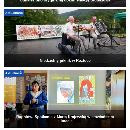
Odnaleziono oryginalną dokumentację projektową
Aktualności
Niedzielny piknik w Roztoce
Aktualności
Rupniów. Spotkanie z Martą Krajewską w słowiańskim
klimacie