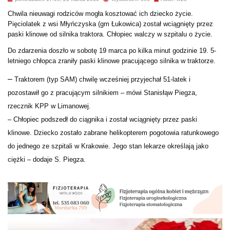
Chwila nieuwagi rodziców mogła kosztować ich dziecko życie.
Pięciolatek z wsi Młyńczyska (gm Łukowica) został wciągnięty przez
paski klinowe od silnika traktora. Chłopiec walczy w szpitalu o życie.
Do zdarzenia doszło w sobotę 19 marca po kilka minut godzinie 19. 5-
letniego chłopca zraniły paski klinowe pracującego silnika w traktorze.
–
Traktorem (typ SAM) chwilę wcześniej przyjechał 51-latek i
pozostawił go z pracującym silnikiem – mówi Stanisłąw Piegza,
rzecznik KPP w Limanowej.
– Chłopiec podszedł do ciągnika i został wciągnięty przez paski
klinowe.
Dziecko zostało zabrane helikopterem pogotowia ratunkowego
do jednego ze szpitali w Krakowie. Jego stan lekarze określają jako
ciężki – dodaje S. Piegza.