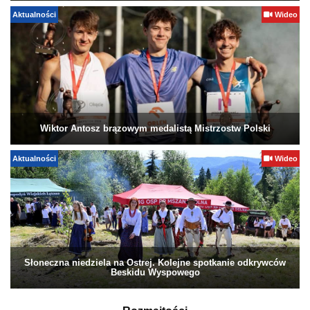
Aktualności
Wideo
Wiktor Antosz brązowym medalistą Mistrzostw Polski
Aktualności
Wideo
Słoneczna niedziela na Ostrej. Kolejne spotkanie odkrywców
Beskidu Wyspowego