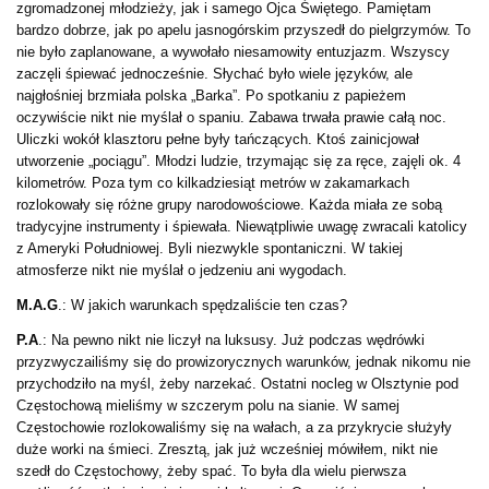
zgromadzonej młodzieży, jak i samego Ojca Świętego. Pamiętam
bardzo dobrze, jak po apelu jasnogórskim przyszedł do pielgrzymów. To
nie było zaplanowane, a wywołało niesamowity entuzjazm. Wszyscy
zaczęli śpiewać jednocześnie. Słychać było wiele języków, ale
najgłośniej brzmiała polska „Barka”. Po spotkaniu z papieżem
oczywiście nikt nie myślał o spaniu. Zabawa trwała prawie całą noc.
Uliczki wokół klasztoru pełne były tańczących. Ktoś zainicjował
utworzenie „pociągu”. Młodzi ludzie, trzymając się za ręce, zajęli ok. 4
kilometrów. Poza tym co kilkadziesiąt metrów w zakamarkach
rozlokowały się różne grupy narodowościowe. Każda miała ze sobą
tradycyjne instrumenty i śpiewała. Niewątpliwie uwagę zwracali katolicy
z Ameryki Południowej. Byli niezwykle spontaniczni. W takiej
atmosferze nikt nie myślał o jedzeniu ani wygodach.
M.A.G
.: W jakich warunkach spędzaliście ten czas?
P.A
.: Na pewno nikt nie liczył na luksusy. Już podczas wędrówki
przyzwyczailiśmy się do prowizorycznych warunków, jednak nikomu nie
przychodziło na myśl, żeby narzekać. Ostatni nocleg w Olsztynie pod
Częstochową mieliśmy w szczerym polu na sianie. W samej
Częstochowie rozlokowaliśmy się na wałach, a za przykrycie służyły
duże worki na śmieci. Zresztą, jak już wcześniej mówiłem, nikt nie
szedł do Częstochowy, żeby spać. To była dla wielu pierwsza