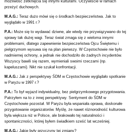
możliwość zetknięcia się innymi kulturami. Oczywiście w ramach
przeżyć duchowych.
M.A.G.:
Teraz dużo mówi się o środkach bezpieczeństwa. Jak to
wyglądało w 1991 r.?
P.A.:
Może się to wydawać dziwne, ale wtedy nie przywiązywano do tej
sprawy tak dużej wagi. Teraz świat zmaga się z wieloma innymi
problemami, dlatego zapewnienie bezpieczeństwa Ojcu Świętemu i
pielgrzymom wysuwa się na plan pierwszy. W Częstochowie nie było
nadmiernej ochrony, a jednak nie dochodziło do żadnych incydentów.
Wszyscy bawili się razem, wymieniali swoimi rzeczami (np.
kapeluszami). Nikt nie szukał konfrontacji.
M.A.G.:
Jak z perspektywy ŚDM w Częstochowie wyglądało spotkanie
w Paryżu w 1997 r.?
P.A.:
To był wyjazd indywidualny, bez pielgrzymkowego przygotowania.
Patrzyłem na to z innej perspektywy. Sentyment do ŚDM w
Częstochowie pozostał. W Paryżu była wspaniała oprawa, doskonałe
przygotowanie organizatorów. Myślę, że nawet różnorodność kulturowa
była większa niż w Polsce, ale brakowało tej naturalności i
spontaniczności, której byłem świadkiem sześć lat wcześniej.
M.A.G.:
Jakie były przyczyny tej zmiany?