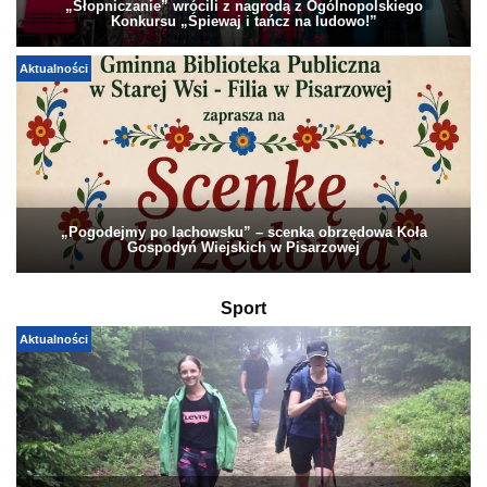
„Słopniczanie” wrócili z nagrodą z Ogólnopolskiego
Konkursu „Śpiewaj i tańcz na ludowo!”
Aktualności
„Pogodejmy po lachowsku” – scenka obrzędowa Koła
Gospodyń Wiejskich w Pisarzowej
Sport
Aktualności