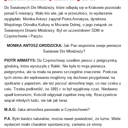
Do Światowych Dni Młodzieży, które odbędą się w Krakowie pozostało
ponad 5 miesięcy. Mało kto wie, jak w przeszłości, to wydarzenie
wyglądało. Monika Antosz zapytał Piotra Armatysa, dyrektora
Miejskiego Ośrodka Kultury w Mszanie Dolnej, o jego związek ze
Światowymi Dniami Młodzieży. Był on uczestnikiem ŚDM w
Częstochowie i Paryżu.
MONIKA ANTOSZ-GRODZICKA:
Jak Pan wspomina swoje pierwsze
Światowe Dni Młodzieży?
PIOTR ARMATYS:
Do Częstochowy szedłem pieszo z pielgrzymką
góralską, która wyruszyła z Rabki. Nie była to moja pierwsza
pielgrzymka, ale ta miała na pewno szczególne znaczenie. Podczas
tych ośmiu dni wędrowania mogliśmy się duchowo przygotować na
spotkanie z papieżem, ale też poczuć atmosferę tego, co nas czeka u
celu. Trzeba podkreślić, że 1991 r. to był wyjątkowy czas. Niedawno
upadł komunizm, Kościół odgrywał zupełnie inną rolę. Rzeczywiście
wiązał młodych ludzi, nie tak jak teraz.
M.A.G:
Jaka atmosfera panowała w Częstochowie?
P.A
. Było bardzo naturalnie, można nawet powiedzieć, że luźno. Wiele
wydarzeń miało charakter spontaniczny, zarówno ze strony