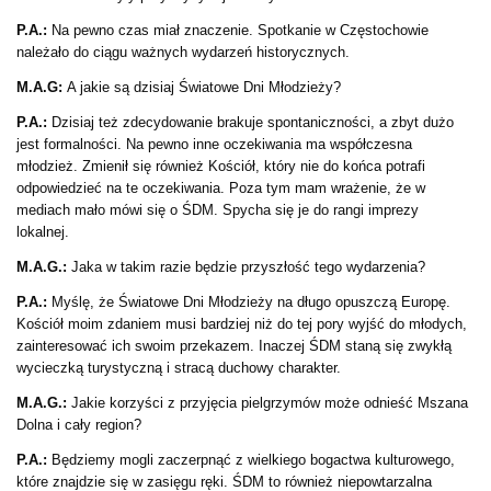
P.A.:
Na pewno czas miał znaczenie. Spotkanie w Częstochowie
należało do ciągu ważnych wydarzeń historycznych.
M.A.G:
A jakie są dzisiaj Światowe Dni Młodzieży?
P.A.:
Dzisiaj też zdecydowanie brakuje spontaniczności, a zbyt dużo
jest formalności. Na pewno inne oczekiwania ma współczesna
młodzież. Zmienił się również Kościół, który nie do końca potrafi
odpowiedzieć na te oczekiwania. Poza tym mam wrażenie, że w
mediach mało mówi się o ŚDM. Spycha się je do rangi imprezy
lokalnej.
M.A.G.:
Jaka w takim razie będzie przyszłość tego wydarzenia?
P.A.:
Myślę, że
Światowe Dni Młodzieży na długo opuszczą Europę.
Kościół moim zdaniem musi bardziej niż do tej pory wyjść do młodych,
zainteresować ich swoim przekazem. Inaczej ŚDM staną się zwykłą
wycieczką turystyczną i stracą duchowy charakter.
M.A.G.:
Jakie korzyści z przyjęcia pielgrzymów może odnieść Mszana
Dolna i cały region?
P.A.:
Będziemy mogli zaczerpnąć z wielkiego bogactwa kulturowego,
które znajdzie się w zasięgu ręki. ŚDM to również niepowtarzalna