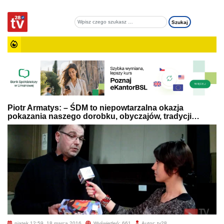
Piotr Armatys: – ŚDM to niepowtarzalna okazja
pokazania naszego dorobku, obyczajów, tradycji…
piątek 12:59, 18 marca 2016
Wyświetleń: 661
Autor: tv28