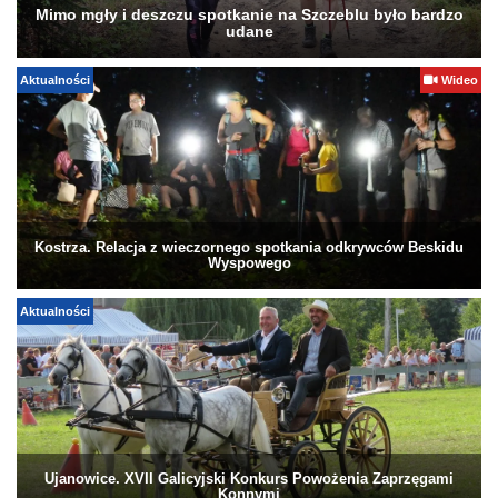
Mimo mgły i deszczu spotkanie na Szczeblu było bardzo
udane
Aktualności
Wideo
Kostrza. Relacja z wieczornego spotkania odkrywców Beskidu
Wyspowego
Aktualności
Ujanowice. XVII Galicyjski Konkurs Powożenia Zaprzęgami
Konnymi