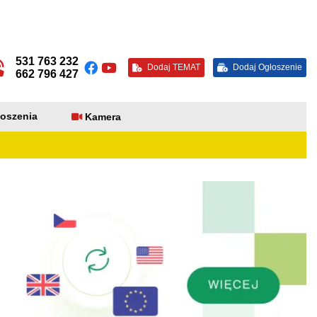
531 763 232
Dodaj TEMAT
Dodaj Ogłoszenie
662 796 427
oszenia
Kamera