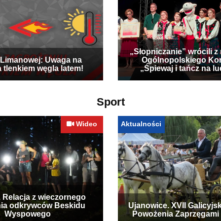
„Słopniczanie” wrócili z
Limanowej: Uwaga na
Ogólnopolskiego Ko
a tlenkiem węgla latem!
„Śpiewaj i tańcz na l
Sport
Wideo
Aktualności
. Relacja z wieczornego
ia odkrywców Beskidu
Ujanowice. XVII Galicyjs
Wyspowego
Powożenia Zaprzęgami