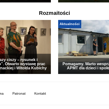
Rozmaitości
Aktualności
zy ciszy – rysunek i
”. Otwarto wystawę prac
Pomagamy. Warto wespr
nackiej i Witolda Kubichy
APMT dla dzieci i społ
ma
Patronat
Kontakt