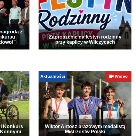
 nagrodą z
nkursu
Zaproszenie na festyn rodzinny
udowo!”
przy kaplicy w Wilczycach
Aktualności
Wideo
ki Konkurs
Wiktor Antosz brązowym medalistą
 Konnymi
Mistrzostw Polski