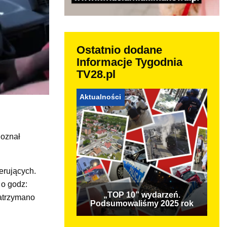
Ostatnio dodane
Informacje Tygodnia
TV28.pl
Aktualności
doznał
ierujących.
 o godz:
„TOP 10” wydarzeń.
zatrzymano
Podsumowaliśmy 2025 rok