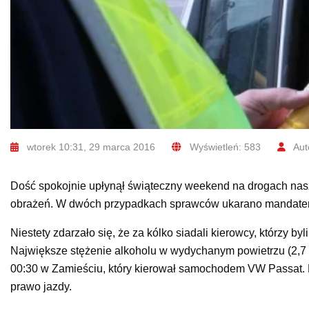
wtorek 10:31, 29 marca 2016
Wyświetleń: 583
Aut
Dość spokojnie upłynął świąteczny weekend na drogach naszeg
obrażeń. W dwóch przypadkach sprawców ukarano mandate
Niestety zdarzało się, że za kólko siadali kierowcy, którzy b
Największe stężenie alkoholu w wydychanym powietrzu (2,7
00:30 w Zamieściu, który kierował samochodem VW Passat. Po
prawo jazdy.