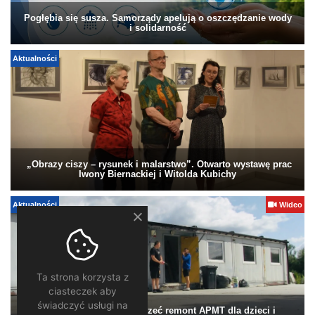
Pogłębia się susza. Samorządy apelują o oszczędzanie wody
i solidarność
Aktualności
„Obrazy ciszy – rysunek i malarstwo”. Otwarto wystawę prac
Iwony Biernackiej i Witolda Kubichy
Aktualności
Wideo
Ta strona korzysta z
ciasteczek aby
świadczyć usługi na
Pomagamy. Warto wesprzeć remont APMT dla dzieci i