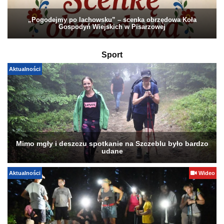
„Pogodejmy po lachowsku” – scenka obrzędowa Koła
Gospodyń Wiejskich w Pisarzowej
Sport
Aktualności
Mimo mgły i deszczu spotkanie na Szczeblu było bardzo
udane
Aktualności
Wideo