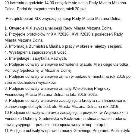
29 kwietnia o godzinie 14.00 odbędzie się sesja Rady Miasta Mszana
Dolna. Radni do rozpatrzenia będą mieli 20 pkt.
Porządek obrad XIX zwyczajnej sesji Rady Miasta Mszana Dolna:
1. Otwarcie XIX zwyczajnej sesji Rady Miasta Mszana Dolna.
2. Przyjęcie protokołów nr XVII/2016 i XVIII/2016 z posiedzeń Rady
Miasta Mszana Dolna.
3. Informacja Burmistrza Miasta o pracy w okresie między sesjami.
4. Wystąpienia zaproszonych Gości.
5. Interpelacje i zapytania Radnych.
6. Podjęcie uchwały w sprawie uchwalenia Statutu Miejskiego Ośrodka
Pomocy Społecznej w Mszanie Dolnej.
7. Podjęcie uchwały w sprawie zmian w budżecie miasta na rok 2016 po
stronie dochodów i wydatków.
8. Podjęcie uchwały w sprawie zmiany Wieloletniej Prognozy
Finansowej Miasta Mszana Dolna na lata 2016 -2025.
9. Podjęcie uchwały w sprawie zaciągnięcia kredytu na sfinansowanie
planowanego deficytu budżetu Miasta Mszana Dolna na rok 2016.
10.Podjęcie uchwały w sprawie zaciągnięcia pożyczki w Wojewódzkim
Funduszu Ochrony Środowiska w Krakowie na sfinansowanie zadania
inwestycyjnego – przeniesienie ujęcia wody pitnej – etap II.
11.Podjęcie uchwały w sprawie zmiany Gminnego Programu Profilaktyki