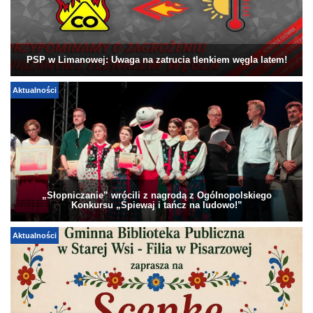
PSP w Limanowej: Uwaga na zatrucia tlenkiem węgla latem!
Aktualności
„Słopniczanie” wrócili z nagrodą z Ogólnopolskiego
Konkursu „Śpiewaj i tańcz na ludowo!”
Aktualności