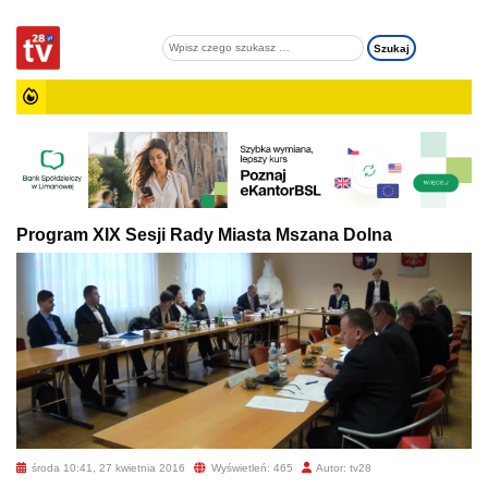
Program XIX Sesji Rady Miasta Mszana Dolna
środa 10:41, 27 kwietnia 2016
Wyświetleń: 465
Autor: tv28