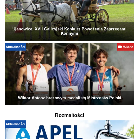
Ujanowice. XVII Galicyjski Konkurs Powożenia Zaprzęgami
Konnymi
Aktualności
Wideo
Wiktor Antosz brązowym medalistą Mistrzostw Polski
Rozmaitości
Aktualności