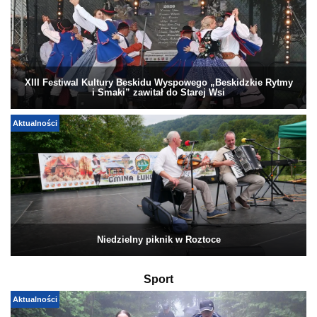
XIII Festiwal Kultury Beskidu Wyspowego „Beskidzkie Rytmy
i Smaki” zawitał do Starej Wsi
Aktualności
Niedzielny piknik w Roztoce
Sport
Aktualności