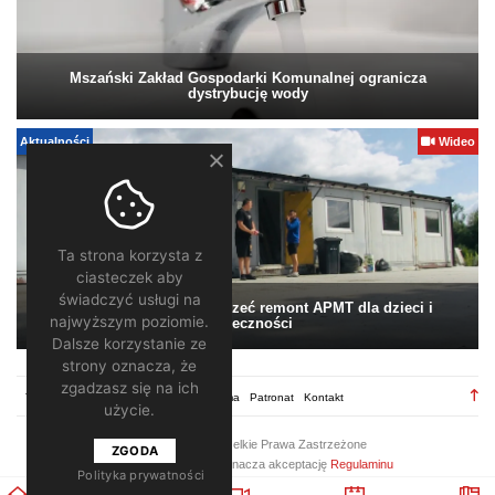
Mszański Zakład Gospodarki Komunalnej ogranicza
dystrybucję wody
Aktualności
Wideo
Ta strona korzysta z
ciasteczek aby
świadczyć usługi na
Pomagamy. Warto wesprzeć remont APMT dla dzieci i
najwyższym poziomie.
społeczności
Dalsze korzystanie ze
strony oznacza, że
zgadzasz się na ich
TV28.pl
Regulamin
Redakcja
Reklama
Patronat
Kontakt
użycie.
2026 ©
TV28
/ Wszelkie Prawa Zastrzeżone
ZGODA
Korzystanie z portalu oznacza akceptację
Regulaminu
Polityka prywatności