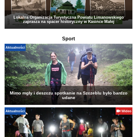
Lokalna Organizacja Turystyczna Powiatu Limanowskiego
zaprasza na spacer historyczny w Kasince Małej
Sport
Aktualności
Mimo mgły i deszczu spotkanie na Szczeblu było bardzo
udane
Aktualności
Wideo