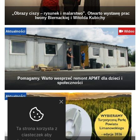
„Obrazy ciszy – rysunek i malarstwo”. Otwarto wystawę prac
Iwony Biernackiej i Witolda Kubichy
Aktualności
Wideo
Pomagamy. Warto wesprzeć remont APMT dla dzieci i
społeczności
Aktualności
Ta strona korzysta z
ciasteczek aby