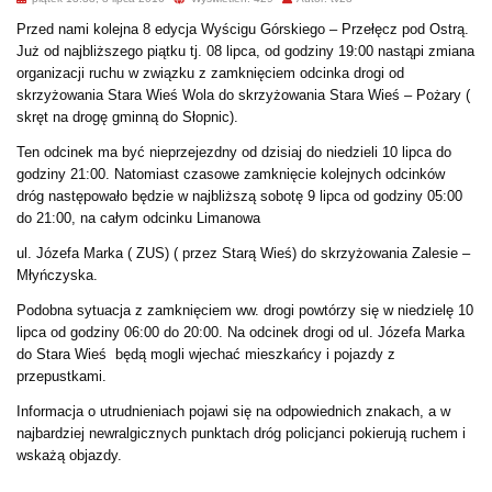
Przed nami kolejna 8 edycja Wyścigu Górskiego – Przełęcz pod Ostrą.
Już od najbliższego piątku tj. 08 lipca, od godziny 19:00 nastąpi zmiana
organizacji ruchu w związku z zamknięciem odcinka drogi od
skrzyżowania Stara Wieś Wola do skrzyżowania Stara Wieś – Pożary (
skręt na drogę gminną do Słopnic).
Ten odcinek ma być nieprzejezdny od dzisiaj do niedzieli 10 lipca do
godziny 21:00. Natomiast czasowe zamknięcie kolejnych odcinków
dróg następowało będzie w najbliższą sobotę 9 lipca od godziny 05:00
do 21:00, na całym odcinku Limanowa
ul. Józefa Marka ( ZUS) ( przez Starą Wieś) do skrzyżowania Zalesie –
Młyńczyska.
Podobna sytuacja z zamknięciem ww. drogi powtórzy się w niedzielę 10
lipca od godziny 06:00 do 20:00. Na odcinek drogi od ul. Józefa Marka
do Stara Wieś będą mogli wjechać mieszkańcy i pojazdy z
przepustkami.
Informacja o utrudnieniach pojawi się na odpowiednich znakach, a w
najbardziej newralgicznych punktach dróg policjanci pokierują ruchem i
wskażą objazdy.