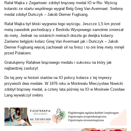
Rafał Majka z Zegartowic zdobył brązowy medal IO w Rio. Wyścig
kolarski ze startu wspólnego wygrał Belg Greg Van Avermaet. Srebrny
medal zdobył Duńczyk – Jakob Diemer Fuglsang.
Rafał Majka był bliski wygrania tego wyścigu. Jeszcze 1,5 km przed
metą zawodnik pochodzący z Beskidu Wyspowego samotnie zmierzał
do mety. Jednak na ostatnich metrach doszła go dwójka kolarzy.
Zarówno belgijski kolarz Greg Van Avermaet jak i Duńczyk – Jakob
Diemer Fuglsang więcej zachowali sił na finisz i to oni linię mety minęli
przed Polakiem.
Gratulujemy Rafałowi brązowego medalu i sukcesu na który jak
najbardziej zasłużył.
Do tej pory w historii startów na IO polscy kolarze z tej imprezy
przywieźli dwa medale. W 1976 roku w Montrealu Mieczysław Nowicki
zdobył brązowy medal, a cztery lata później na IO w Moskwie Czesław
Lang wywalczył srebro.