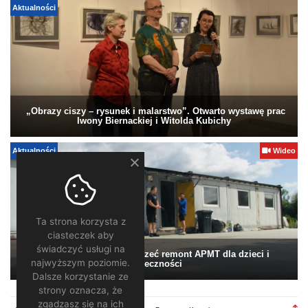
Aktualności
„Obrazy ciszy – rysunek i malarstwo”. Otwarto wystawę prac
Iwony Biernackiej i Witolda Kubichy
Aktualności
Wideo
Ta strona korzysta z
ciasteczek aby
świadczyć usługi na
Pomagamy. Warto wesprzeć remont APMT dla dzieci i
najwyższym poziomie.
społeczności
Dalsze korzystanie ze
strony oznacza, że
zgadzasz się na ich