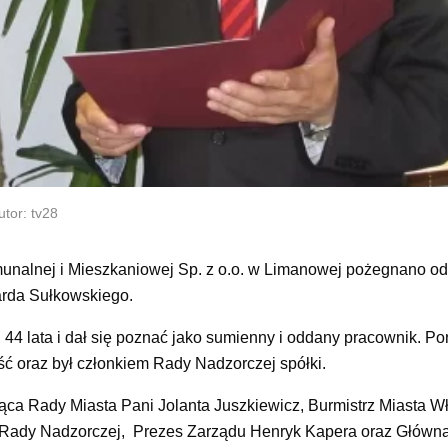
tor: tv28
munalnej i Mieszkaniowej Sp. z o.o. w Limanowej pożegnano 
arda Sułkowskiego.
4 lata i dał się poznać jako sumienny i oddany pracownik. Pon
ć oraz był członkiem Rady Nadzorczej spółki.
a Rady Miasta Pani Jolanta Juszkiewicz, Burmistrz Miasta W
e Rady Nadzorczej, Prezes Zarządu Henryk Kapera oraz Głów