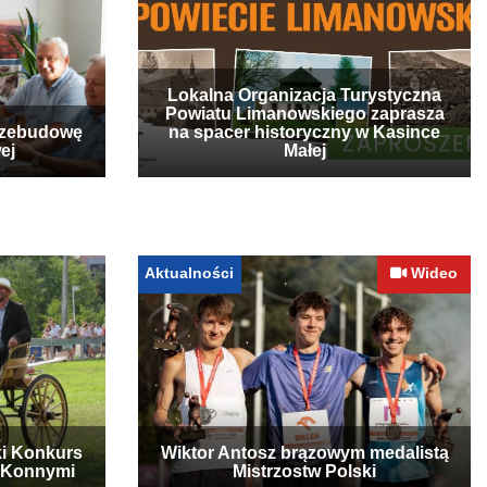
Lokalna Organizacja Turystyczna
Powiatu Limanowskiego zaprasza
rzebudowę
na spacer historyczny w Kasince
ej
Małej
Aktualności
Wideo
ki Konkurs
Wiktor Antosz brązowym medalistą
 Konnymi
Mistrzostw Polski