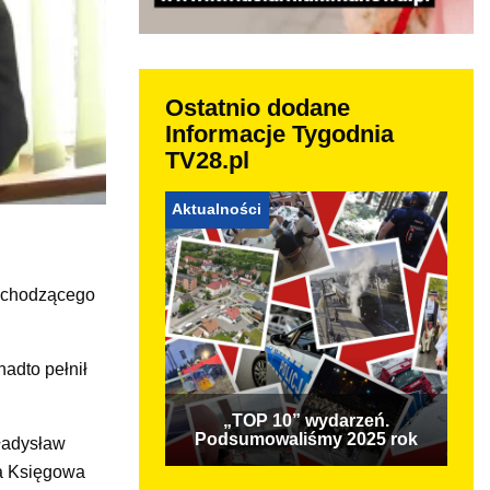
Ostatnio dodane
Informacje Tygodnia
TV28.pl
Aktualności
odchodzącego
adto pełnił
„TOP 10” wydarzeń.
Podsumowaliśmy 2025 rok
ładysław
na Księgowa