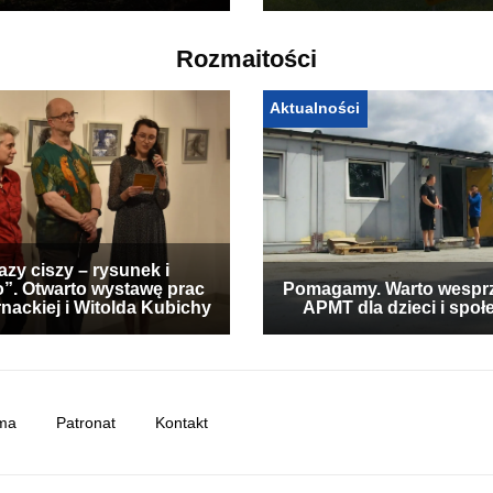
Rozmaitości
Aktualności
zy ciszy – rysunek i
”. Otwarto wystawę prac
Pomagamy. Warto wespr
nackiej i Witolda Kubichy
APMT dla dzieci i społ
ma
Patronat
Kontakt