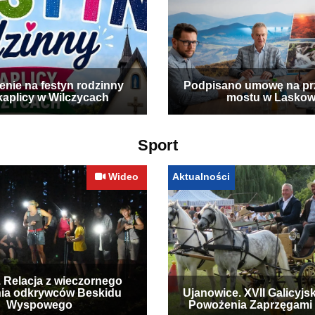
enie na festyn rodzinny
Podpisano umowę na p
kaplicy w Wilczycach
mostu w Laskow
Sport
Wideo
Aktualności
. Relacja z wieczornego
ia odkrywców Beskidu
Ujanowice. XVII Galicyjs
Wyspowego
Powożenia Zaprzęgami