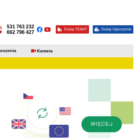
531 763 232
Dodaj TEMAT
Dodaj Ogłoszenie
662 796 427
oszenia
Kamera