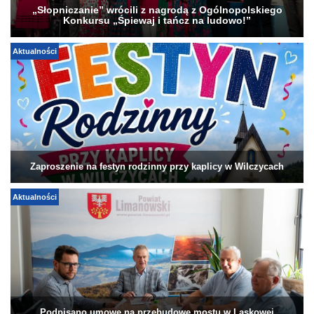
„Słopniczanie” wrócili z nagrodą z Ogólnopolskiego
Konkursu „Śpiewaj i tańcz na ludowo!”
Aktualności
Zaproszenie na festyn rodzinny przy kaplicy w Wilczycach
Aktualności
Podpisano umowę na przebudowę mostu w Laskowej