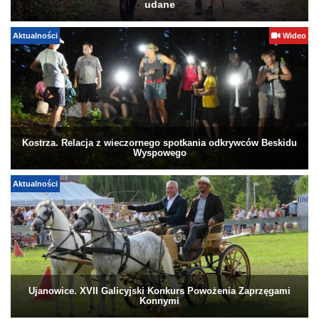
udane
Aktualności
Wideo
Kostrza. Relacja z wieczornego spotkania odkrywców Beskidu
Wyspowego
Aktualności
Ujanowice. XVII Galicyjski Konkurs Powożenia Zaprzęgami
Konnymi