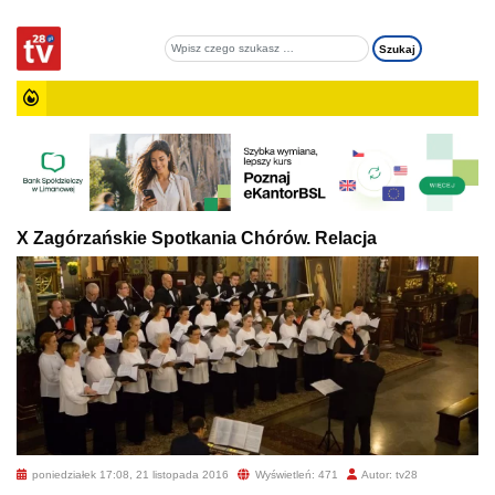
X Zagórzańskie Spotkania Chórów. Relacja
poniedziałek 17:08, 21 listopada 2016
Wyświetleń: 471
Autor: tv28