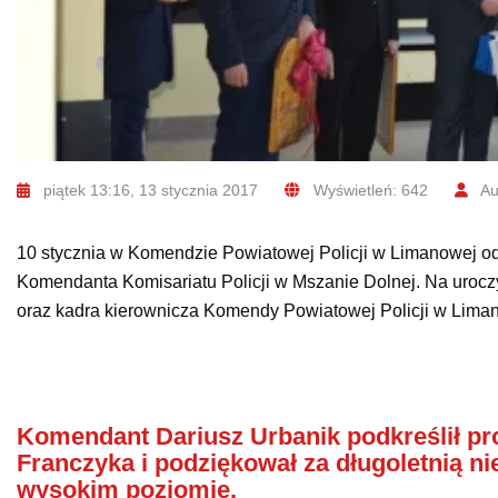
piątek 13:16, 13 stycznia 2017
Wyświetleń: 642
Au
10 stycznia w Komendzie Powiatowej Policji w Limanowej od
Komendanta Komisariatu Policji w Mszanie Dolnej. Na uroczy
oraz kadra kierownicza Komendy Powiatowej Policji w Liman
Komendant Dariusz Urbanik podkreślił pr
Franczyka i podziękował za długoletnią n
wysokim poziomie.