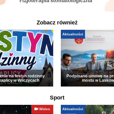
Zobacz również
Aktualności
enie na festyn rodzinny
Podpisano umowę na p
kaplicy w Wilczycach
mostu w Laskow
Sport
Wideo
Aktualności