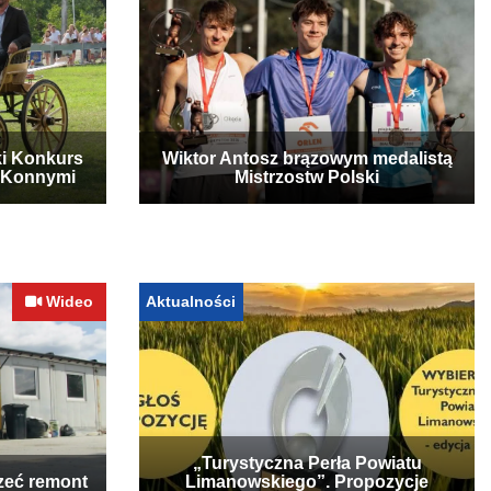
ki Konkurs
Wiktor Antosz brązowym medalistą
 Konnymi
Mistrzostw Polski
Wideo
Aktualności
„Turystyczna Perła Powiatu
zeć remont
Limanowskiego”. Propozycje