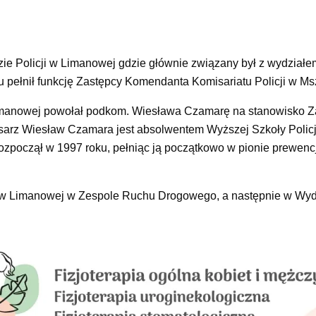
e Policji w Limanowej gdzie głównie związany był z wydziałe
pełnił funkcję Zastępcy Komendanta Komisariatu Policji w Ms
imanowej powołał podkom. Wiesława Czamarę na stanowisko Z
sarz Wiesław Czamara jest absolwentem Wyższej Szkoły Policj
ozpoczął w 1997 roku, pełniąc ją początkowo w pionie prewenc
i w Limanowej w Zespole Ruchu Drogowego, a następnie w Wyd