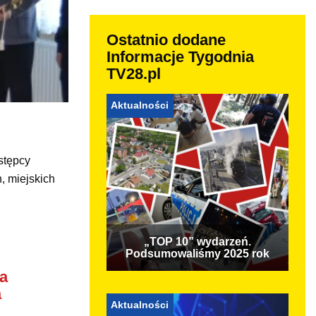
Ostatnio dodane
Informacje Tygodnia
TV28.pl
Aktualności
stępcy
, miejskich
„TOP 10” wydarzeń.
Podsumowaliśmy 2025 rok
ka
a
Aktualności