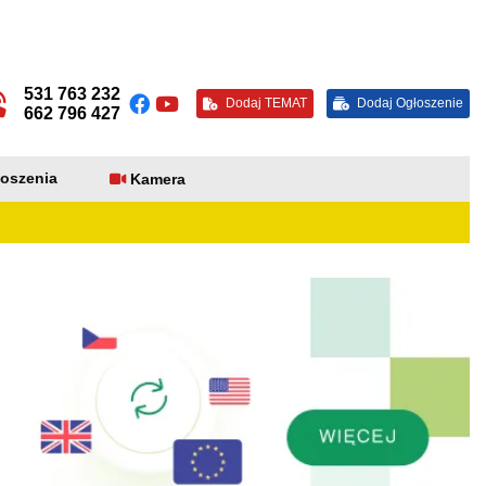
531 763 232
Dodaj TEMAT
Dodaj Ogłoszenie
662 796 427
oszenia
Kamera