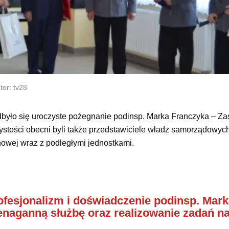
tor: tv28
było się uroczyste pożegnanie podinsp. Marka Franczyka – Za
stości obecni byli także przedstawiciele władz samorządowych
owej wraz z podległymi jednostkami.
ofesjonalizm i doświadczenie podinsp. Mar
ienaganną służbę oraz realizowanie zadań n