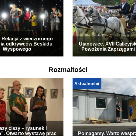
. Relacja z wieczornego
ia odkrywców Beskidu
Ujanowice. XVII Galicyjs
Wyspowego
Powożenia Zaprzęgami
Rozmaitości
Aktualności
zy ciszy – rysunek i
”. Otwarto wystawę prac
Pomagamy. Warto wespr