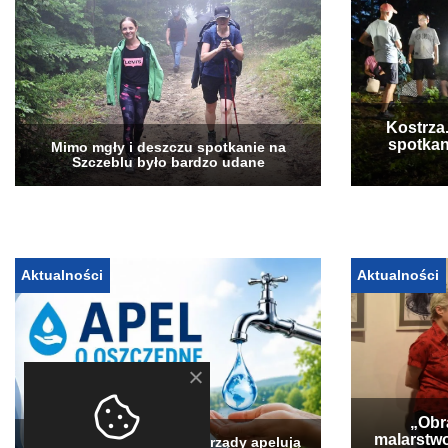
Kostrza
spotkan
Mimo mgły i deszczu spotkanie na
Szczeblu było bardzo udane
Aktualności
Aktualności
„Obra
malarstwo
Pogłębia się susza. Samorządy apelują