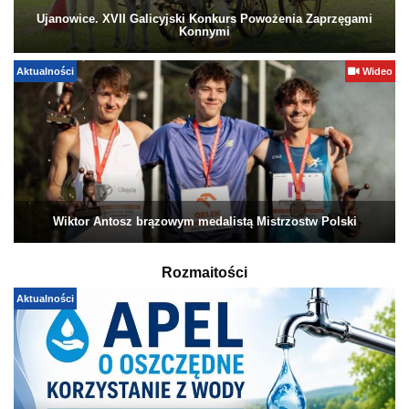
Ujanowice. XVII Galicyjski Konkurs Powożenia Zaprzęgami
Konnymi
Aktualności
Wideo
Wiktor Antosz brązowym medalistą Mistrzostw Polski
Rozmaitości
Aktualności