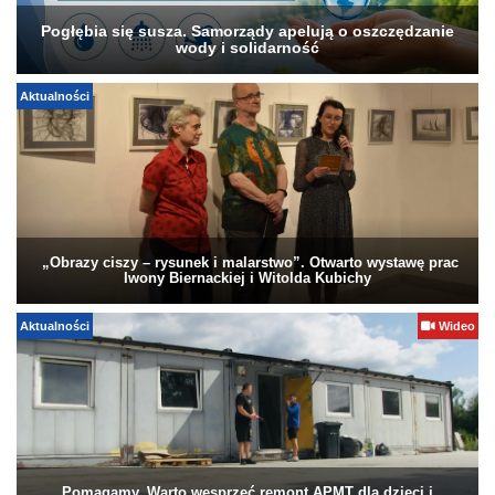
Pogłębia się susza. Samorządy apelują o oszczędzanie
wody i solidarność
Aktualności
„Obrazy ciszy – rysunek i malarstwo”. Otwarto wystawę prac
Iwony Biernackiej i Witolda Kubichy
Aktualności
Wideo
Pomagamy. Warto wesprzeć remont APMT dla dzieci i