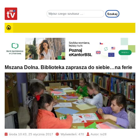
Mszana Dolna. Biblioteka zaprasza do siebie…na ferie
środa 10:43, 25 stycznia 2017
Wyświetleń: 470
Autor: tv28