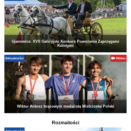
Ujanowice. XVII Galicyjski Konkurs Powożenia Zaprzęgami
Konnymi
Aktualności
Wideo
Wiktor Antosz brązowym medalistą Mistrzostw Polski
Rozmaitości