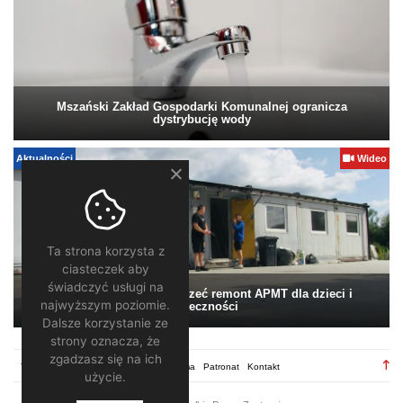
Mszański Zakład Gospodarki Komunalnej ogranicza
dystrybucję wody
Aktualności
Wideo
Ta strona korzysta z
ciasteczek aby
świadczyć usługi na
Pomagamy. Warto wesprzeć remont APMT dla dzieci i
najwyższym poziomie.
społeczności
Dalsze korzystanie ze
strony oznacza, że
zgadzasz się na ich
TV28.pl
Regulamin
Redakcja
Reklama
Patronat
Kontakt
użycie.