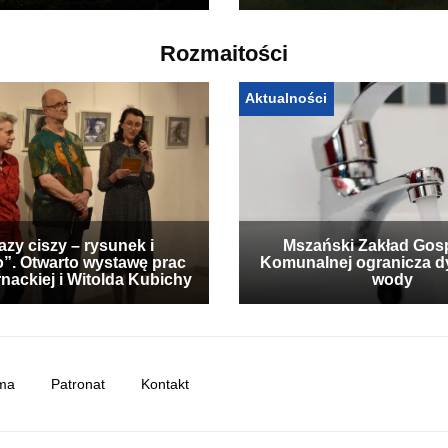
Rozmaitości
Aktualności
zy ciszy – rysunek i
Mszański Zakład Gos
”. Otwarto wystawę prac
Komunalnej ogranicza d
nackiej i Witolda Kubichy
wody
ma
Patronat
Kontakt