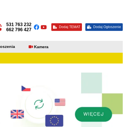
531 763 232
Dodaj TEMAT
Dodaj Ogłoszenie
662 796 427
oszenia
Kamera