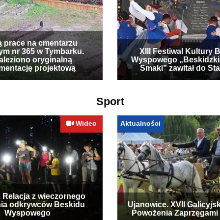
ą prace na cmentarzu
ym nr 365 w Tymbarku.
XIII Festiwal Kultury 
leziono oryginalną
Wyspowego „Beskidzki
mentację projektową
Smaki” zawitał do Sta
Sport
Wideo
Aktualności
. Relacja z wieczornego
ia odkrywców Beskidu
Ujanowice. XVII Galicyjs
Wyspowego
Powożenia Zaprzęgami