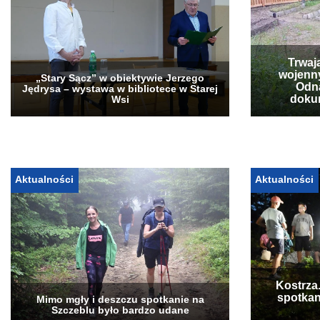
Trwaj
wojenn
„Stary Sącz” w obiektywie Jerzego
Odna
Jędrysa – wystawa w bibliotece w Starej
doku
Wsi
Aktualności
Aktualności
Kostrza
spotkan
Mimo mgły i deszczu spotkanie na
Szczeblu było bardzo udane