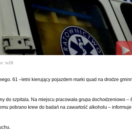
r: tv28
ego. 61 –letni kierujący pojazdem marki quad na drodze gmin
any do szpitala. Na miejscu pracowała grupa dochodzeniowo – 
mu pobrano krew do badań na zawartość alkoholu – informuje 
uchu.