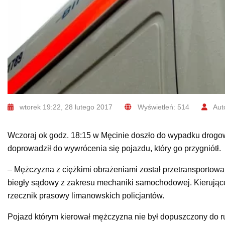
wtorek 19:22, 28 lutego 2017
Wyświetleń: 514
Auto
Wczoraj ok godz. 18:15 w Męcinie doszło do wypadku drogow
doprowadził do wywrócenia się pojazdu, który go przygniótł.
– Mężczyzna z ciężkimi obrażeniami został przetransportow
biegły sądowy z zakresu mechaniki samochodowej. Kierujące
rzecznik prasowy limanowskich policjantów.
Pojazd którym kierował mężczyzna nie był dopuszczony do r