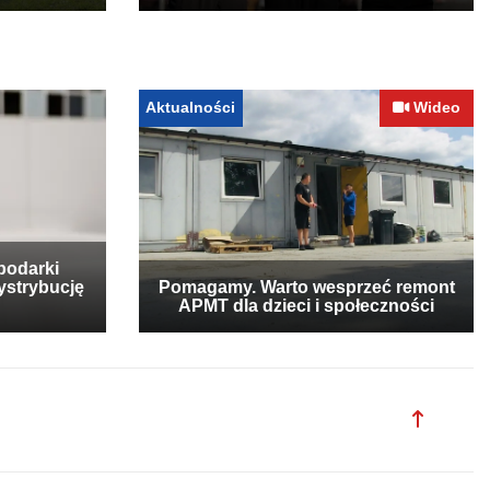
Aktualności
Wideo
podarki
ystrybucję
Pomagamy. Warto wesprzeć remont
APMT dla dzieci i społeczności