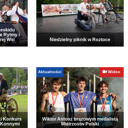
Beskidu
e Rytmy i
rej Wsi
Niedzielny piknik w Roztoce
Aktualności
Wideo
ki Konkurs
Wiktor Antosz brązowym medalistą
 Konnymi
Mistrzostw Polski