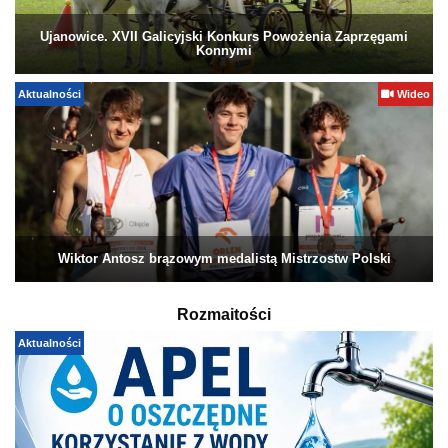
Ujanowice. XVII Galicyjski Konkurs Powożenia Zaprzęgami
Konnymi
Aktualności
Wideo
Wiktor Antosz brązowym medalistą Mistrzostw Polski
Rozmaitości
Aktualności