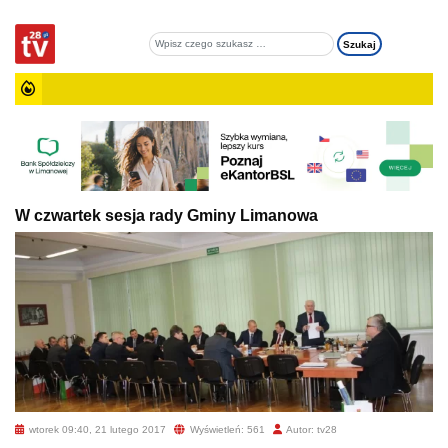
W czwartek sesja rady Gminy Limanowa
wtorek 09:40, 21 lutego 2017
Wyświetleń: 561
Autor: tv28