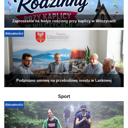
Zaproszenie na festyn rodzinny przy kaplicy w Wilczycach
Aktualności
Podpisano umowę na przebudowę mostu w Laskowej
Sport
Aktualności