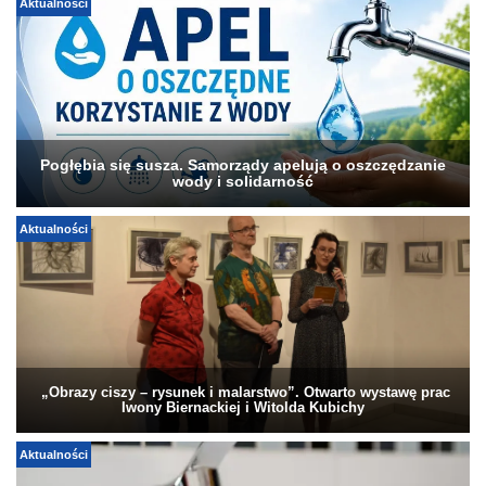
Aktualności
Pogłębia się susza. Samorządy apelują o oszczędzanie
wody i solidarność
Aktualności
„Obrazy ciszy – rysunek i malarstwo”. Otwarto wystawę prac
Iwony Biernackiej i Witolda Kubichy
Aktualności