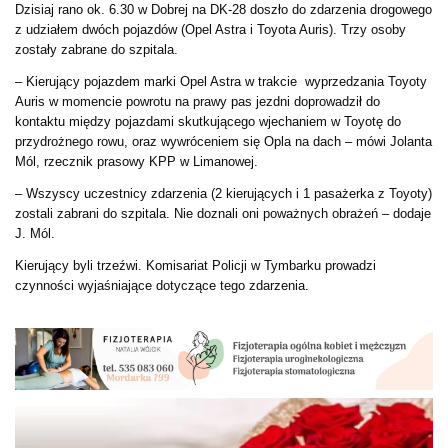
Dzisiaj rano ok. 6.30 w Dobrej na DK-28 doszło do zdarzenia drogowego
z udziałem dwóch pojazdów (Opel Astra i Toyota Auris). Trzy osoby
zostały zabrane do szpitala.
– Kierujący pojazdem marki Opel Astra w trakcie wyprzedzania Toyoty
Auris w momencie powrotu na prawy pas jezdni doprowadził do
kontaktu między pojazdami skutkującego wjechaniem w Toyotę do
przydrożnego rowu, oraz wywróceniem się Opla na dach – mówi Jolanta
Mól, rzecznik prasowy KPP w Limanowej.
– Wszyscy uczestnicy zdarzenia (2 kierujących i 1 pasażerka z Toyoty)
zostali zabrani do szpitala. Nie doznali oni poważnych obrażeń – dodaje
J. Mól.
Kierujący byli trzeźwi. Komisariat Policji w Tymbarku prowadzi
czynności wyjaśniające dotyczące tego zdarzenia.