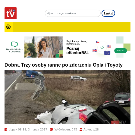
Dobra. Trzy osoby ranne po zderzeniu Opla i Toyoty
piątek 08:38, 3 marca 2017
Wyświetleń: 545
Autor: tv28