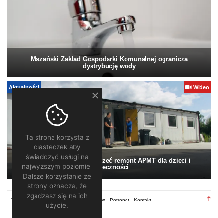
Mszański Zakład Gospodarki Komunalnej ogranicza
dystrybucję wody
Aktualności
Wideo
Ta strona korzysta z
ciasteczek aby
świadczyć usługi na
Pomagamy. Warto wesprzeć remont APMT dla dzieci i
najwyższym poziomie.
społeczności
Dalsze korzystanie ze
strony oznacza, że
zgadzasz się na ich
TV28.pl
Regulamin
Redakcja
Reklama
Patronat
Kontakt
użycie.