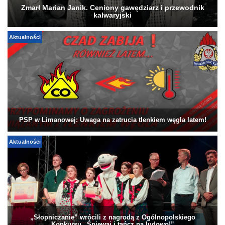
Zmarł Marian Janik. Ceniony gawędziarz i przewodnik
kalwaryjski
Aktualności
PSP w Limanowej: Uwaga na zatrucia tlenkiem węgla latem!
Aktualności
„Słopniczanie” wrócili z nagrodą z Ogólnopolskiego