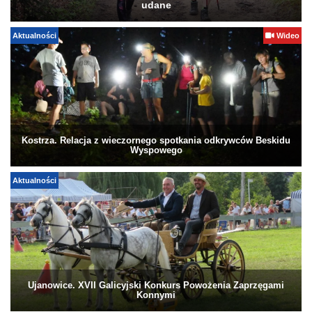
udane
Aktualności
Wideo
Kostrza. Relacja z wieczornego spotkania odkrywców Beskidu
Wyspowego
Aktualności
Ujanowice. XVII Galicyjski Konkurs Powożenia Zaprzęgami
Konnymi