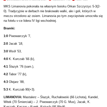
MKS Limanovia pokonała na własnym boisku Orkan Szczyrzyc 5-3(2-
0). Tradycyjnie w derbach nie brakowało walki, ale i goli, których w
meczu strzelono aż osiem. Limanovia po tym zwycięstwie umocniła się
na fotelu v-ce lidera IV ligi wschodniej.
Bramki:
1:0
Piwowarczyk '7,
2:0
Jacak ’18,
3:0
Wsół ’53,
4:0
K. Kurczab ’66 (k),
4:1
Ślazyk ’76 (sam.),
4:2
Tabor ’77 (k),
4:3
Olejarz ’88,
5:3
K. Kurczab 90(+3).
LIMANOVIA:
Mastalerz – Ślazyk, Ruchałowski (66 Lichota), Kandel,
Witek (70 Śmierciak) – J. Piwowarczyk (70 G. Mus), Jacak, K.
Kurczab, Kaczor – Kurek, Kożuch (46 Wsół).