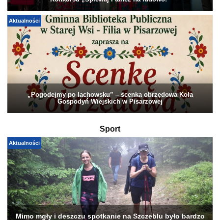
Konkursu „Śpiewaj i tańcz na ludowo!”
Aktualności
„Pogodejmy po lachowsku” – scenka obrzędowa Koła
Gospodyń Wiejskich w Pisarzowej
Sport
Aktualności
Mimo mgły i deszczu spotkanie na Szczeblu było bardzo