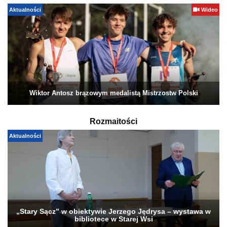
Aktualności
Wideo
Wiktor Antosz brązowym medalistą Mistrzostw Polski
Rozmaitości
Aktualności
„Stary Sącz” w obiektywie Jerzego Jędrysa – wystawa w
bibliotece w Starej Wsi