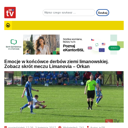
Emocje w końcówce derbów ziemi limanowskiej.
Zobacz skrót meczu Limanovia – Orkan
poniedziałek 12:36, 3 kwietnia 2017
Wyświetleń: 741
Autor: tv28