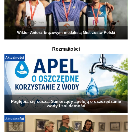
Wiktor Antosz brązowym medalistą Mistrzostw Polski
Rozmaitości
Aktualności
Pogłębia się susza. Samorządy apelują o oszczędzanie
wody i solidarność
Aktualności