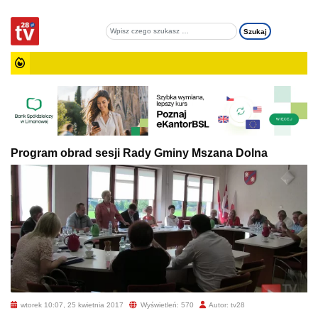
Program obrad sesji Rady Gminy Mszana Dolna
wtorek 10:07, 25 kwietnia 2017
Wyświetleń: 570
Autor: tv28