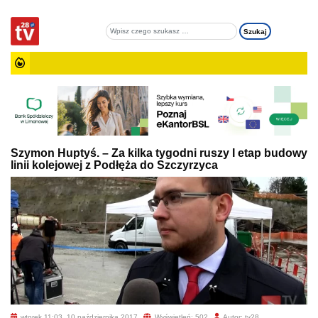
Szymon Huptyś. – Za kilka tygodni ruszy I etap budowy
linii kolejowej z Podłęża do Szczyrzyca
wtorek 11:03, 10 października 2017
Wyświetleń: 502
Autor: tv28