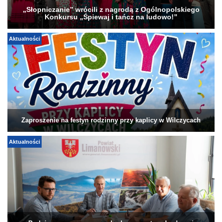
„Słopniczanie” wrócili z nagrodą z Ogólnopolskiego
Konkursu „Śpiewaj i tańcz na ludowo!”
Aktualności
Zaproszenie na festyn rodzinny przy kaplicy w Wilczycach
Aktualności