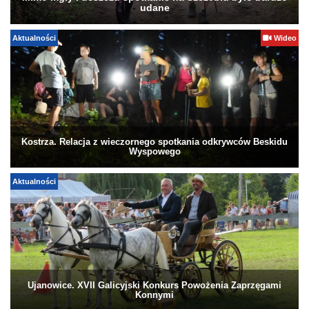
udane
Aktualności
Wideo
Kostrza. Relacja z wieczornego spotkania odkrywców Beskidu
Wyspowego
Aktualności
Ujanowice. XVII Galicyjski Konkurs Powożenia Zaprzęgami
Konnymi